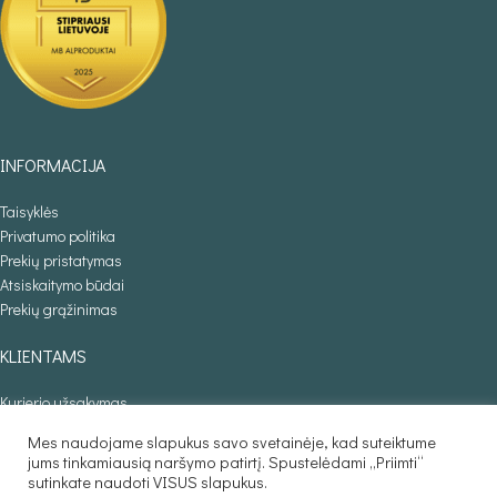
INFORMACIJA
Taisyklės
Privatumo politika
Prekių pristatymas
Atsiskaitymo būdai
Prekių grąžinimas
KLIENTAMS
Kurjerio užsakymas
Individualus užsakymas
Mes naudojame slapukus savo svetainėje, kad suteiktume
jums tinkamiausią naršymo patirtį. Spustelėdami „Priimti“
PREKIŲ KATALOGAS
sutinkate naudoti VISUS slapukus.