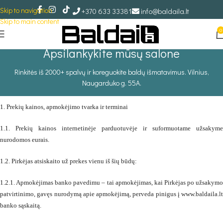
Skip to navigation
+370 633 33381
info@baldaila.lt
Skip to main content
0
Apsilankykite mūsų salone
Rinkitės iš 2000+ spalvų ir koreguokite baldų išmatavimus. Vilnius,
Naugarduko g. 55A.
1. Prekių kainos, apmokėjimo tvarka ir terminai
1.1. Prekių kainos internetinėje parduotuvėje ir suformuotame užsakyme
nurodomos eurais.
1.2. Pirkėjas atsiskaito už prekes vienu iš šių būdų:
1.2.1. Apmokėjimas banko pavedimu – tai apmokėjimas, kai Pirkėjas po užsakymo
patvirtinimo, gavęs nurodymą apie apmokėjimą, perveda pinigus į www.baldaila.lt
banko sąskaitą.