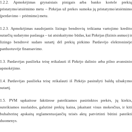
1.2.2. Apmokėjimas grynaisiais pinigais arba banko kortele prekių
pristatymo/atsiėmimo metu – Pirkėjas už prekes sumoka jų pristatymo/atsiėmimo
(perdavimo – priėmimo) metu.
1.2.3. Apmokėjimas naudojantis lizingo bendrovių teikiama vartojimo kredito
sutarčių sudarymo paslauga – tai atsiskaitymo būdas, kai Pirkėjas (fizinis asmuo) ir
lizingo bendrovė sudaro sutartį dėl prekių pirkimo Pardavėjo elektroninėje
parduotuvėje finansavimo.
1.3. Pardavėjas pasilieka teisę reikalauti iš Pirkėjo dalinio arba pilno avansinio
apmokėjimo.
1.4. Pardavėjas pasilieka teisę reikalauti iš Pirkėjo pasirašyti baldų užsakymo
sutartį.
1.5. PVM sąskaitose faktūrose pateikiamos pasirinktos prekės, jų kiekis,
suteikiamos nuolaidos, galutinė prekių kaina, įskaitant visus mokesčius, ir kiti
buhalterinę apskaitą reglamentuojančių teisės aktų patvirtinti būtini pateikti
duomenys.