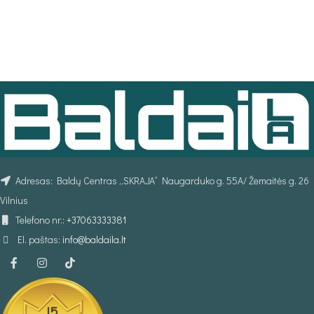
Adresas: Baldų Centras „SKRAJA“ Naugarduko g. 55A/ Žemaitės g. 26
Vilnius
Telefono nr.:
+37063333381
El. paštas:
info@baldaila.lt