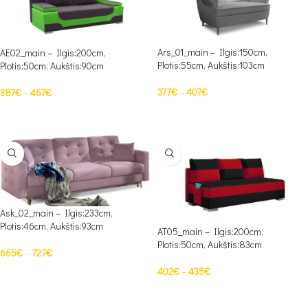
Ars_01_main – Ilgis:150cm,
AE02_main – Ilgis:200cm,
Plotis:55cm, Aukštis:103cm
Plotis:50cm, Aukštis:90cm
377
€
–
407
€
387
€
–
467
€
PASIRINKTI SAVYBES
PASIRINKTI SAVYBES
Ask_02_main – Ilgis:233cm,
Plotis:46cm, Aukštis:93cm
AT05_main – Ilgis:200cm,
Plotis:50cm, Aukštis:83cm
665
€
–
727
€
402
€
–
435
€
PASIRINKTI SAVYBES
PASIRINKTI SAVYBES