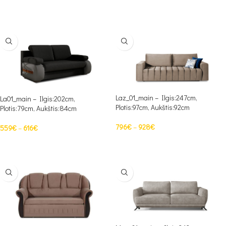
PASIRINKTI SAVYBES
Laz_01_main – Ilgis:247cm,
La01_main – Ilgis:202cm,
Plotis:97cm, Aukštis:92cm
Plotis:79cm, Aukštis:84cm
796
€
–
928
€
559
€
–
616
€
PASIRINKTI SAVYBES
PASIRINKTI SAVYBES