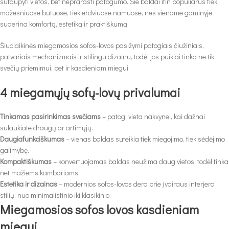
sutaupyti vietos, bet neprarasti patogumo. Šie baldai itin populiarūs tiek
mažesniuose butuose, tiek erdviuose namuose, nes viename gaminyje
suderina komfortą, estetiką ir praktiškumą.
Šiuolaikinės miegamosios sofos-lovos pasižymi patogiais čiužiniais,
patvariais mechanizmais ir stilingu dizainu, todėl jos puikiai tinka ne tik
svečių priėmimui, bet ir kasdieniam miegui.
4 miegamųjų sofų-lovų privalumai
Tinkamas pasirinkimas svečiams
– patogi vieta nakvynei, kai dažnai
sulaukiate draugų ar artimųjų.
Daugiafunkciškumas
– vienas baldas suteikia tiek miegojimo, tiek sėdėjimo
galimybę.
Kompaktiškumas
– konvertuojamas baldas neužima daug vietos, todėl tinka
net mažiems kambariams.
Estetika ir dizainas
– modernios sofos-lovos dera prie įvairaus interjero
stilių: nuo minimalistinio iki klasikinio.
Miegamosios sofos lovos kasdieniam
miegui