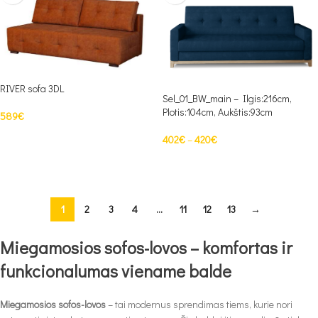
RIVER sofa 3DL
Sel_01_BW_main – Ilgis:216cm,
Plotis:104cm, Aukštis:93cm
589
€
Į KREPŠELĮ
402
€
–
420
€
PASIRINKTI SAVYBES
1
2
3
4
…
11
12
13
→
Miegamosios sofos-lovos – komfortas ir
funkcionalumas viename balde
Miegamosios sofos-lovos
– tai modernus sprendimas tiems, kurie nori