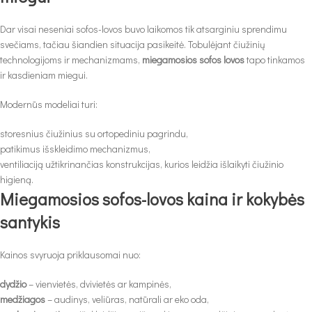
Dar visai neseniai sofos-lovos buvo laikomos tik atsarginiu sprendimu
svečiams, tačiau šiandien situacija pasikeitė. Tobulėjant čiužinių
technologijoms ir mechanizmams,
miegamosios sofos lovos
tapo tinkamos
ir kasdieniam miegui.
Modernūs modeliai turi:
storesnius čiužinius su ortopediniu pagrindu,
patikimus išskleidimo mechanizmus,
ventiliaciją užtikrinančias konstrukcijas, kurios leidžia išlaikyti čiužinio
higieną.
Miegamosios sofos-lovos kaina ir kokybės
santykis
Kainos svyruoja priklausomai nuo:
dydžio
– vienvietės, dvivietės ar kampinės,
medžiagos
– audinys, veliūras, natūrali ar eko oda,