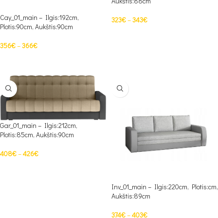
Aukštis:88cm
Cay_01_main – Ilgis:192cm,
323
€
–
343
€
Plotis:90cm, Aukštis:90cm
PASIRINKTI SAVYBES
356
€
–
366
€
PASIRINKTI SAVYBES
Gar_01_main – Ilgis:212cm,
Plotis:85cm, Aukštis:90cm
408
€
–
426
€
PASIRINKTI SAVYBES
Inv_01_main – Ilgis:220cm, Plotis:cm,
Aukštis:89cm
374
€
–
403
€