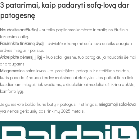
3 patarimai, kaip padaryti sofą-lovą dar
patogesnę
Naudokite antčiužinį
– suteiks papildomo komforto ir prailgins čiužinio
tarnavimo laiką.
Pasirinkite tinkamą dydį
– dvivietė ar kampinė sofa-lova suteiks daugiau
erdvės miegui ir poilsiui.
Atkreipkite dėmesį į ilgį
– kuo sofa ilgesnė, tuo patogiau ja naudotis šeimai
ar draugams.
Miegamosios sofos lovos
– tai praktiškas, patogus ir estetiškas baldas,
kuris padeda išnaudoti erdvę maksimaliai efektyviai. Jos puikiai tinka tiek
kasdieniam miegui, tiek svečiams, o šiuolaikiniai modeliai užtikrina aukštą
komforto lygį.
Jeigu ieškote baldo, kuris būtų ir patogus, ir stilingas,
miegamoji sofa-lova
yra vienas geriausių pasirinkimų 2025 metais.