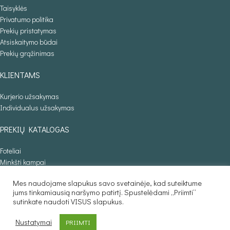
Taisyklės
Privatumo politika
Prekių pristatymas
Atsiskaitymo būdai
Prekių grąžinimas
KLIENTAMS
Kurjerio užsakymas
Individualus užsakymas
PREKIŲ KATALOGAS
Foteliai
Minkšti kampai
Lovos
Mes naudojame slapukus savo svetainėje, kad suteiktume
Sofos lovos
jums tinkamiausią naršymo patirtį. Spustelėdami „Priimti“
Stalai
sutinkate naudoti VISUS slapukus.
Baldaila.lt © 2025
Nustatymai
PRIIMTI