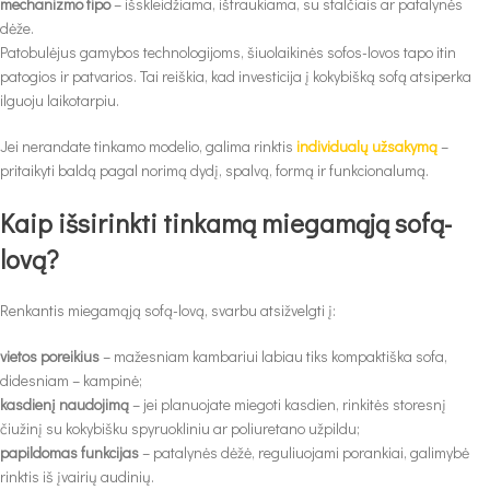
mechanizmo tipo
– išskleidžiama, ištraukiama, su stalčiais ar patalynės
dėže.
Patobulėjus gamybos technologijoms, šiuolaikinės sofos-lovos tapo itin
patogios ir patvarios. Tai reiškia, kad investicija į kokybišką sofą atsiperka
ilguoju laikotarpiu.
Jei nerandate tinkamo modelio, galima rinktis
individualų užsakymą
–
pritaikyti baldą pagal norimą dydį, spalvą, formą ir funkcionalumą.
Kaip išsirinkti tinkamą miegamąją sofą-
lovą?
Renkantis miegamąją sofą-lovą, svarbu atsižvelgti į:
vietos poreikius
– mažesniam kambariui labiau tiks kompaktiška sofa,
didesniam – kampinė;
kasdienį naudojimą
– jei planuojate miegoti kasdien, rinkitės storesnį
čiužinį su kokybišku spyruokliniu ar poliuretano užpildu;
papildomas funkcijas
– patalynės dėžė, reguliuojami porankiai, galimybė
rinktis iš įvairių audinių.