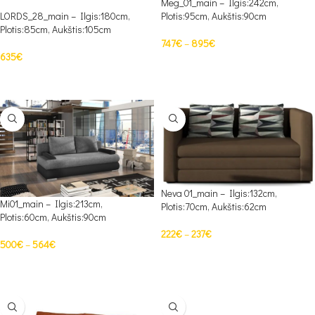
Meg_01_main – Ilgis:242cm,
LORDS_28_main – Ilgis:180cm,
Plotis:95cm, Aukštis:90cm
Plotis:85cm, Aukštis:105cm
747
€
–
895
€
635
€
PASIRINKTI SAVYBES
PASIRINKTI SAVYBES
Neva 01_main – Ilgis:132cm,
Mi01_main – Ilgis:213cm,
Plotis:70cm, Aukštis:62cm
Plotis:60cm, Aukštis:90cm
222
€
–
237
€
500
€
–
564
€
PASIRINKTI SAVYBES
PASIRINKTI SAVYBES