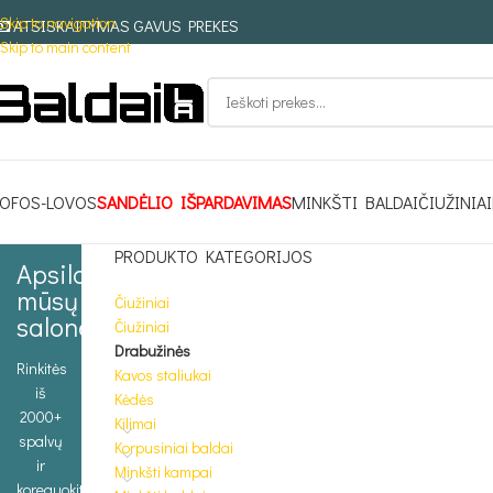
Skip to navigation
ATSISKAITYMAS GAVUS PREKES
Skip to main content
OFOS-LOVOS
SANDĖLIO IŠPARDAVIMAS
MINKŠTI BALDAI
ČIUŽINIAI
PRODUKTO KATEGORIJOS
Apsilankykite
mūsų
Čiužiniai
salone
Čiužiniai
Drabužinės
Rinkitės
Kavos staliukai
iš
Kėdės
2000+
Kilimai
spalvų
Korpusiniai baldai
ir
Minkšti kampai
koreguokite