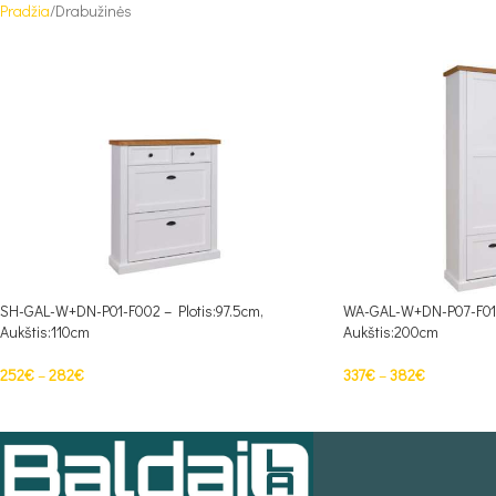
Pradžia
Drabužinės
SH-GAL-W+DN-P01-F002 – Plotis:97.5cm,
WA-GAL-W+DN-P07-F014 
Aukštis:110cm
Aukštis:200cm
252
€
–
282
€
337
€
–
382
€
PASIRINKTI SAVYBES
PASIRINKTI SAVYBES