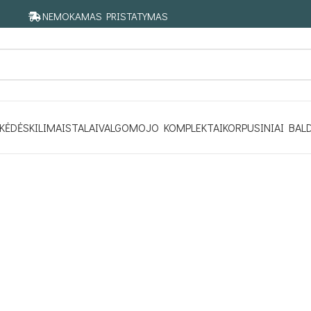
NEMOKAMAS PRISTATYMAS
KĖDĖS
KILIMAI
STALAI
VALGOMOJO KOMPLEKTAI
KORPUSINIAI BAL