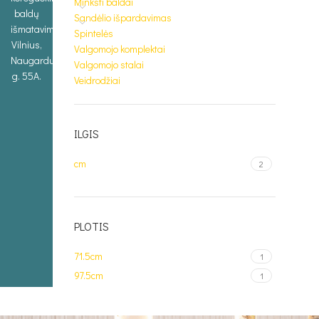
Minkšti baldai
baldų
Sandėlio išpardavimas
išmatavimus.
Spintelės
Vilnius,
Valgomojo komplektai
Naugarduko
Valgomojo stalai
g. 55A.
Veidrodžiai
ILGIS
cm
2
PLOTIS
71.5cm
1
97.5cm
1