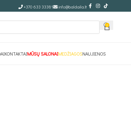
+370 633 33381
info@baldaila.lt
0
DAI
KONTAKTAI
MŪSŲ SALONAI
MEDŽIAGOS
NAUJIENOS