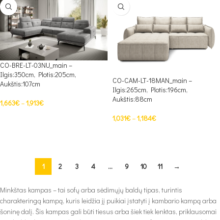
CO-BRE-LT-03NU_main –
Ilgis:350cm, Plotis:205cm,
CO-CAM-LT-18MAN_main –
Aukštis:107cm
Ilgis:265cm, Plotis:196cm,
Aukštis:88cm
1,663
€
–
1,913
€
PASIRINKTI SAVYBES
1,031
€
–
1,184
€
PASIRINKTI SAVYBES
1
2
3
4
…
9
10
11
→
Minkštas kampas – tai sofų arba sėdimųjų baldų tipas, turintis
charakteringą kampą, kuris leidžia jį puikiai įstatyti į kambario kampą arba
šoninę dalį. Šis kampas gali būti tiesus arba šiek tiek lenktas, priklausomai