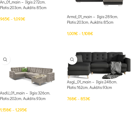
An_01_main – Ilgis:272cm,
Plotis:203cm, Aukštis:85cm
Armd_01_main – Ilgis:289cm,
965
€
–
1,093
€
Plotis:203cm, Aukštis:85cm
PASIRINKTI SAVYBES
1,001
€
–
1,108
€
PASIRINKTI SAVYBES
AsgL_01_main – Ilgis:248cm,
Plotis:162cm, Aukštis:93cm
AsdU_01_main – Ilgis:326cm,
Plotis:202cm, Aukštis:93cm
768
€
–
853
€
PASIRINKTI SAVYBES
1,158
€
–
1,295
€
PASIRINKTI SAVYBES