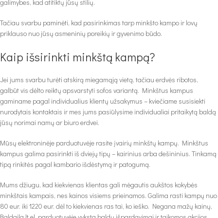
galimybes, kad atitiktų jūsų stilių.
Tačiau svarbu paminėti, kad pasirinkimas tarp minkšto kampo ir lovų
priklauso nuo jūsų asmeninių poreikių ir gyvenimo būdo.
Kaip išsirinkti minkštą kampą?
Jei jums svarbu turėti atskirą miegamąją vietą, tačiau erdvės ribotos,
galbūt vis dėlto reiktų apsvarstyti sofos variantą. Minkštus kampus
gaminame pagal individualius klientų užsakymus – kviečiame susisiekti
nurodytais kontaktais ir mes jums pasiūlysime individualiai pritaikytą baldą
jūsų norimai namų ar biuro erdvei.
Mūsų elektroninėje parduotuvėje rasite įvairių minkštų kampų. Minkštus
kampus galima pasirinkti iš dviejų tipų – kairinius arba dešininius. Tinkamą
tipą rinkitės pagal kambario išdėstymą ir patogumą.
Mums džiugu, kad kiekvienas klientas gali mėgautis aukštos kokybės
minkštais kampais, nes kainos visiems prieinamos. Galima rasti kampų nuo
80 eur. iki 1220 eur. dėl to kiekvienas ras tai, ko ieško. Negana mažų kainų,
Baldaila.lt el. parduotuvėje vyksta baldų išpardavimai ir taikomos akcijos,