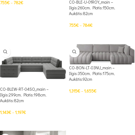
CO-BLE-U-01ROY_main –
755
€
–
782
€
Ilgis:260cm, Plotis:150cm,
PASIRINKTI SAVYBES
Aukštis:82cm
755
€
–
784
€
PASIRINKTI SAVYBES
CO-BON-LT-03NU_main –
Ilgis:350cm, Plotis:175cm,
Aukštis:92cm
CO-BLEW-RT-04SO_main –
1,315
€
–
1,655
€
Ilgis:299cm, Plotis:198cm,
PASIRINKTI SAVYBES
Aukštis:82cm
1,143
€
–
1,197
€
PASIRINKTI SAVYBES