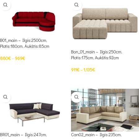
B01_main – Ilgis:2500cm,
Plotis:180cm, Aukštis:85cm
Bon_01_main – Ilgis:250cm,
Plotis:175cm, Aukštis:92cm
880
€
–
969
€
PASIRINKTI SAVYBES
911
€
–
1,135
€
PASIRINKTI SAVYBES
BR01_main – Ilgis:247cm,
Can02_main – Ilgis:235cm,