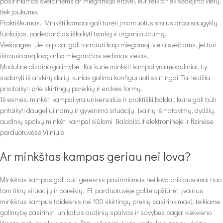
pasirinkimas svetainėms ar miegamojo erdvei, kur reikia tiek sėdėjimo vietų,
tiek jaukumo.
Praktiškumas. Minkšti kampai gali turėti įmontuotus stalus arba saugyklų
funkcijas, padedančias išlaikyti tvarką ir organizuotumą.
Viešnagės. Jie taip pat gali tarnauti kaip miegamoji vieta svečiams, jei turi
ištraukiamą lovą arba miegančias sėdimas vietas.
Modulinė dizaino galimybė. Kai kurie minkšti kampai yra moduliniai, t.y.
sudaryti iš atskirų dalių, kurias galima konfigūruoti skirtingai. Tai leidžia
prisitaikyti prie skirtingų poreikių ir erdvės formų.
Iš esmės, minkšti kampai yra universalūs ir praktiški baldai, kurie gali būti
pritaikyti daugeliui namų ir gyvenimo situacijų. Įvairių išmatavimų, dydžių,
audinių spalvų minkšti kampai siūlomi Baldaila.lt elektroninėje ir fizinėse
parduotuvėse Vilniuje.
Ar minkštas kampas geriau nei lova?
Minkštas kampas gali būti geresnis pasirinkimas nei lova priklausomai nuo
tam tikrų situacijų ir poreikių. El. parduotuvėje galite apžiūrėti įvairius
minkštus kampus (didesnis nei 100 skirtingų prekių pasirinkimas), teikiame
galimybę pasirinkti unikalias audinių spalvas ir savybes pagal kiekvieno