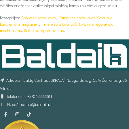
dėl šios priežasties galite įsigyti minkštų kampų su akcija, gera kaina.
Kategorijos:
Dvivietės sofos lovos
,
Kampinės sofos lovos
,
Sofa lova
kasdieniam miegojimui
,
Trivietė sofa lova
,
Sofa lova su miegamuoju
mechanizmu
,
Sofa lova išpardavimas
.
Adresas: Baldų Centras „SKRAJA“ Naugarduko g. 55A/ Žemaitės g. 26
Vilnius
Telefono nr.:
+37063333381
El. paštas:
info@baldaila.lt