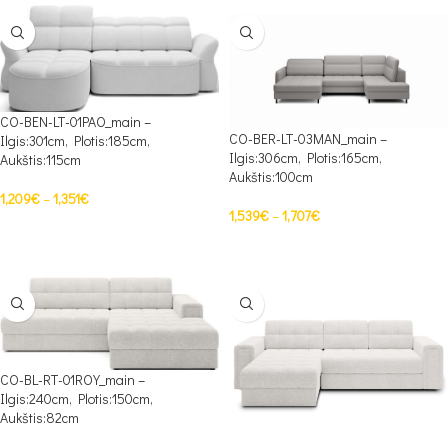
CO-BEN-LT-01PAO_main –
CO-BER-LT-03MAN_main –
Ilgis:301cm, Plotis:185cm,
Ilgis:306cm, Plotis:165cm,
Aukštis:115cm
Aukštis:100cm
1,209
€
–
1,351
€
1,539
€
–
1,707
€
PASIRINKTI SAVYBES
PASIRINKTI SAVYBES
CO-BL-RT-01ROY_main –
Ilgis:240cm, Plotis:150cm,
Aukštis:82cm