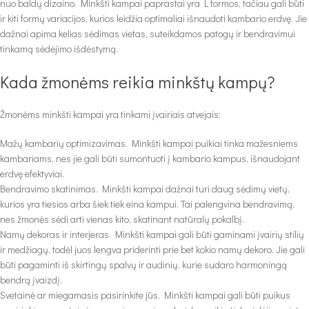
nuo baldų dizaino. Minkšti kampai paprastai yra L formos, tačiau gali būti
ir kiti formų variacijos, kurios leidžia optimaliai išnaudoti kambario erdvę. Jie
dažnai apima kelias sėdimas vietas, suteikdamos patogų ir bendravimui
tinkamą sėdėjimo išdėstymą.
Kada žmonėms reikia minkštų kampų?
Žmonėms minkšti kampai yra tinkami įvairiais atvejais:
Mažų kambarių optimizavimas. Minkšti kampai puikiai tinka mažesniems
kambariams, nes jie gali būti sumontuoti į kambario kampus, išnaudojant
erdvę efektyviai.
Bendravimo skatinimas. Minkšti kampai dažnai turi daug sėdimų vietų,
kurios yra tiesios arba šiek tiek eina kampui. Tai palengvina bendravimą,
nes žmonės sėdi arti vienas kito, skatinant natūralų pokalbį.
Namų dekoras ir interjeras. Minkšti kampai gali būti gaminami įvairių stilių
ir medžiagų, todėl juos lengva priderinti prie bet kokio namų dekoro. Jie gali
būti pagaminti iš skirtingų spalvų ir audinių, kurie sudaro harmoningą
bendrą įvaizdį.
Svetainė ar miegamasis pasirinkite jūs. Minkšti kampai gali būti puikus