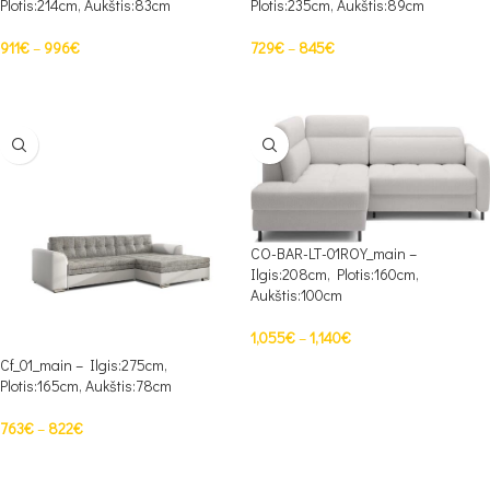
Plotis:214cm, Aukštis:83cm
Plotis:235cm, Aukštis:89cm
911
€
–
996
€
729
€
–
845
€
PASIRINKTI SAVYBES
PASIRINKTI SAVYBES
CO-BAR-LT-01ROY_main –
Ilgis:208cm, Plotis:160cm,
Aukštis:100cm
1,055
€
–
1,140
€
Cf_01_main – Ilgis:275cm,
PASIRINKTI SAVYBES
Plotis:165cm, Aukštis:78cm
763
€
–
822
€
PASIRINKTI SAVYBES