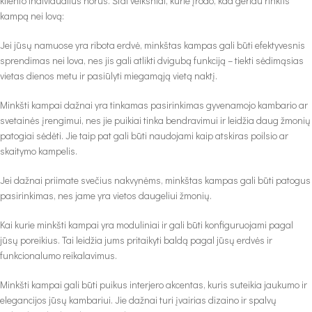
kliento individualius norus. Štai veiksniai, kurie įrodo, kad geriau rinktis
kampą nei lovą:
Jei jūsų namuose yra ribota erdvė, minkštas kampas gali būti efektyvesnis
sprendimas nei lova, nes jis gali atlikti dvigubą funkciją – tiekti sėdimąsias
vietas dienos metu ir pasiūlyti miegamąją vietą naktį.
Minkšti kampai dažnai yra tinkamas pasirinkimas gyvenamojo kambario ar
svetainės įrengimui, nes jie puikiai tinka bendravimui ir leidžia daug žmonių
patogiai sėdėti. Jie taip pat gali būti naudojami kaip atskiras poilsio ar
skaitymo kampelis.
Jei dažnai priimate svečius nakvynėms, minkštas kampas gali būti patogus
pasirinkimas, nes jame yra vietos daugeliui žmonių.
Kai kurie minkšti kampai yra moduliniai ir gali būti konfiguruojami pagal
jūsų poreikius. Tai leidžia jums pritaikyti baldą pagal jūsų erdvės ir
funkcionalumo reikalavimus.
Minkšti kampai gali būti puikus interjero akcentas, kuris suteikia jaukumo ir
elegancijos jūsų kambariui. Jie dažnai turi įvairias dizaino ir spalvų