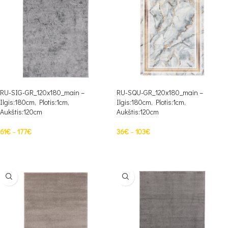
RU-SIG-GR_120x180_main –
RU-SQU-GR_120x180_main –
Ilgis:180cm, Plotis:1cm,
Ilgis:180cm, Plotis:1cm,
Aukštis:120cm
Aukštis:120cm
61
€
–
177
€
36
€
–
103
€
PASIRINKTI SAVYBES
PASIRINKTI SAVYBES