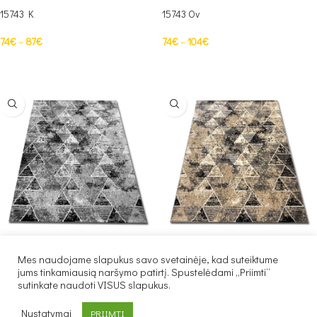
15743 K
15743 Ov
74
€
–
87
€
74
€
–
104
€
PASIRINKTI SAVYBES
PASIRINKTI SAVYBES
15750 K
15750 Mult. K.
Mes naudojame slapukus savo svetainėje, kad suteiktume
jums tinkamiausią naršymo patirtį. Spustelėdami „Priimti“
74
€
–
79
€
74
€
–
79
€
sutinkate naudoti VISUS slapukus.
PASIRINKTI SAVYBES
PASIRINKTI SAVYBES
Nustatymai
PRIIMTI