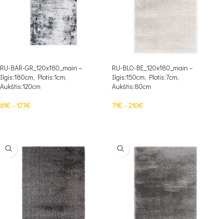
RU-BAR-GR_120x180_main –
RU-BLO-BE_120x180_main –
Ilgis:180cm, Plotis:1cm,
Ilgis:150cm, Plotis:7cm,
Aukštis:120cm
Aukštis:80cm
61
€
–
177
€
71
€
–
210
€
PASIRINKTI SAVYBES
PASIRINKTI SAVYBES