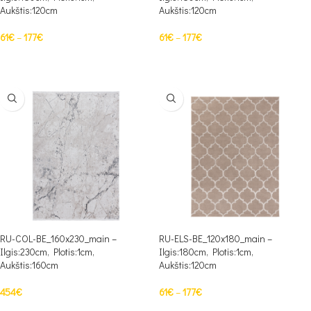
Aukštis:120cm
Aukštis:120cm
61
€
–
177
€
61
€
–
177
€
PASIRINKTI SAVYBES
PASIRINKTI SAVYBES
RU-COL-BE_160x230_main –
RU-ELS-BE_120x180_main –
Ilgis:230cm, Plotis:1cm,
Ilgis:180cm, Plotis:1cm,
Aukštis:160cm
Aukštis:120cm
454
€
61
€
–
177
€