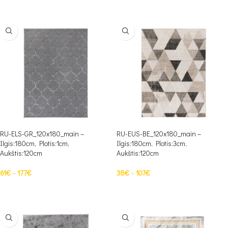
Į KREPŠELĮ
PASIRINKTI SAVYBES
RU-ELS-GR_120x180_main –
RU-EUS-BE_120x180_main –
Ilgis:180cm, Plotis:1cm,
Ilgis:180cm, Plotis:3cm,
Aukštis:120cm
Aukštis:120cm
61
€
–
177
€
38
€
–
107
€
PASIRINKTI SAVYBES
PASIRINKTI SAVYBES