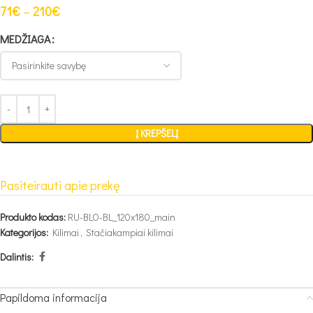
71
€
–
210
€
MEDŽIAGA
Į KREPŠELĮ
Pasiteirauti apie prekę
Produkto kodas:
RU-BLO-BL_120x180_main
Kategorijos:
Kilimai
,
Stačiakampiai kilimai
Dalintis:
Papildoma informacija