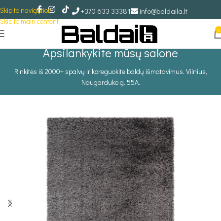
Skip to navigation
+370 633 33381
info@baldaila.lt
Skip to main content
0
Apsilankykite mūsų salone
Rinkitės iš 2000+ spalvų ir koreguokite baldų išmatavimus. Vilnius,
Naugarduko g. 55A.