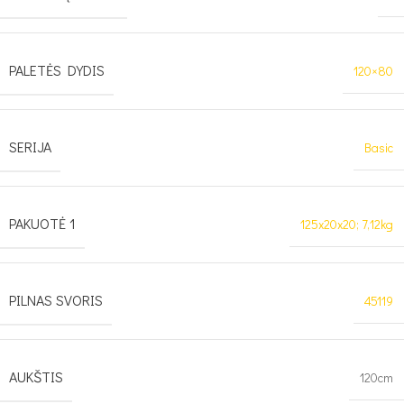
PALETĖS DYDIS
120×80
SERIJA
Basic
PAKUOTĖ 1
125x20x20; 7,12kg
PILNAS SVORIS
45119
AUKŠTIS
120cm