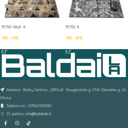
15750 Mult. K.
15752 K
74
€
–
79
€
74
€
–
87
€
PASIRINKTI SAVYBES
PASIRINKTI SAVYBES
Adresas: Baldų Centras „SKRAJA“ Naugarduko g. 55A/ Žemaitės g. 26
Vilnius
Telefono nr.:
+37063333381
El. paštas:
info@baldaila.lt