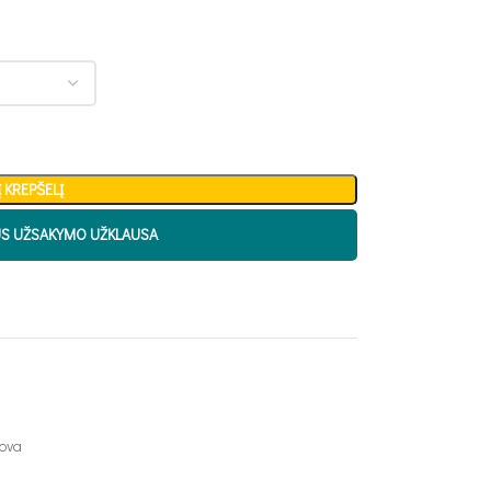
Į KREPŠELĮ
US UŽSAKYMO UŽKLAUSA
lova