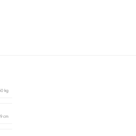
50 kg
89 cm