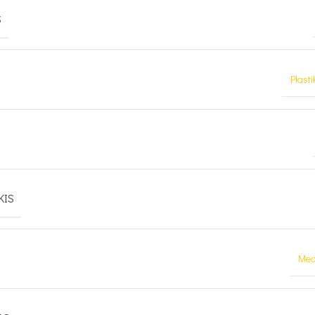
S
Plasti
KIS
Med