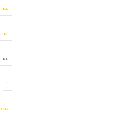
Yes
kiniai
Yes
1
iena