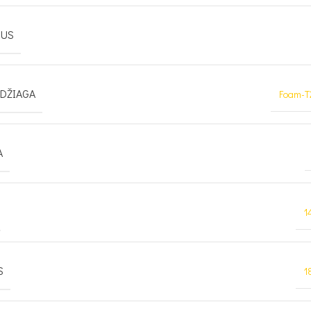
IUS
EDŽIAGA
Foam-T
A
1
S
1