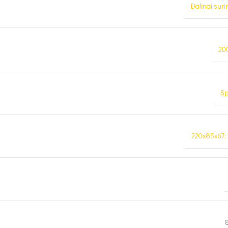
Dalinai suri
20
Sp
220x85x67;