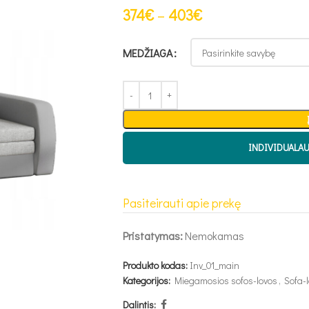
374
€
–
403
€
MEDŽIAGA
INDIVIDUALA
Pasiteirauti apie prekę
Pristatymas:
Nemokamas
Produkto kodas:
Inv_01_main
Kategorijos:
Miegamosios sofos-lovos
,
Sofa-
Dalintis: