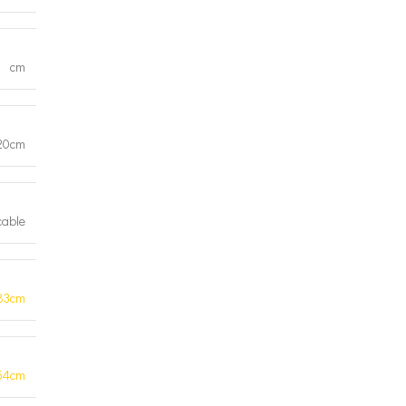
cm
20cm
cable
83cm
54cm