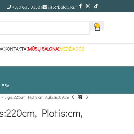
+370 633 33381
info@baldaila.lt
0
DAI
KONTAKTAI
MŪSŲ SALONAI
MEDŽIAGOS
. 55A.
 – Ilgis:220cm, Plotis:cm, Aukštis:89cm
s:220cm, Plotis:cm,