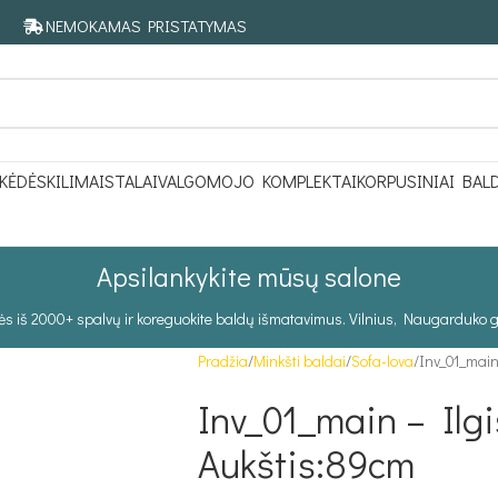
NEMOKAMAS PRISTATYMAS
KĖDĖS
KILIMAI
STALAI
VALGOMOJO KOMPLEKTAI
KORPUSINIAI BAL
Apsilankykite mūsų salone
tės iš 2000+ spalvų ir koreguokite baldų išmatavimus. Vilnius, Naugarduko g
Pradžia
Minkšti baldai
Sofa-lova
Inv_01_main
Inv_01_main – Ilgi
Aukštis:89cm