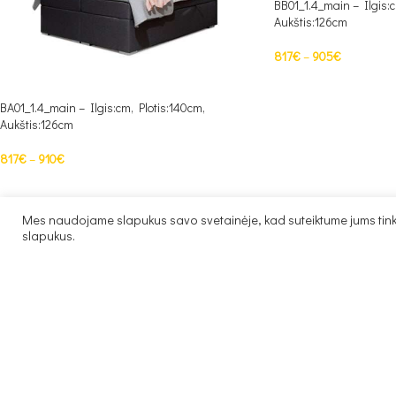
BB01_1.4_main – Ilgis:c
Aukštis:126cm
817
€
–
905
€
PASIRINKTI SAVYBES
BA01_1.4_main – Ilgis:cm, Plotis:140cm,
Aukštis:126cm
817
€
–
910
€
PASIRINKTI SAVYBES
Mes naudojame slapukus savo svetainėje, kad suteiktume jums tinka
slapukus.
Prt_01_main – Ilgis:26