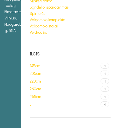
Minkšti baldai
baldų
Sandėlio išpardavimas
išmatavimus.
Spintelės
Vilnius,
Valgomojo komplektai
Naugarduko
Valgomojo stalai
g. 55A.
Veidrodžiai
ILGIS
145cm
1
205cm
1
220cm
1
260cm
1
265cm
1
cm
4