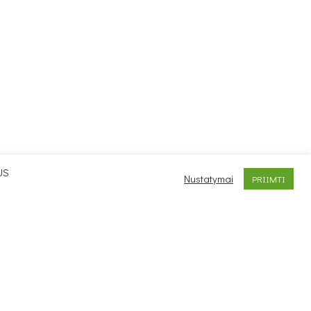
US
Nustatymai
PRIIMTI