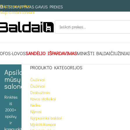
Skip to navigation
ATSISKAITYMAS GAVUS PREKES
Skip to main content
OFOS-LOVOS
SANDĖLIO IŠPARDAVIMAS
MINKŠTI BALDAI
ČIUŽINIAI
PRODUKTO KATEGORIJOS
Apsilankykite
mūsų
Čiužiniai
salone
Čiužiniai
Drabužinės
Rinkitės
Kavos staliukai
iš
Kėdės
2000+
Kilimai
spalvų
Korpusiniai baldai
ir
Minkšti kampai
koreguokite