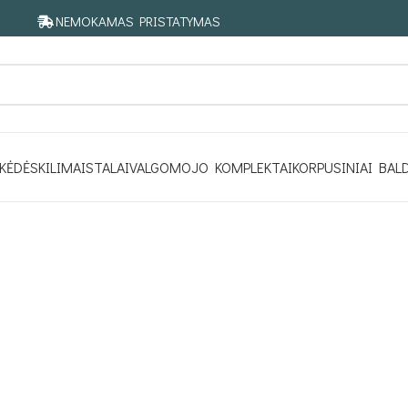
NEMOKAMAS PRISTATYMAS
KĖDĖS
KILIMAI
STALAI
VALGOMOJO KOMPLEKTAI
KORPUSINIAI BAL