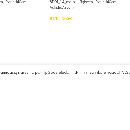
m, Plotis:140cm,
BD01_1.4_main – Ilgis:cm, Plotis:140cm,
Aukštis:126cm
817
€
–
905
€
PASIRINKTI SAVYBES
miausią naršymo patirtį. Spustelėdami „Priimti“ sutinkate naudoti VIS
Roc_01_L_main – Ilgis:205cm, Plotis:cm,
0cm, Plotis:58cm,