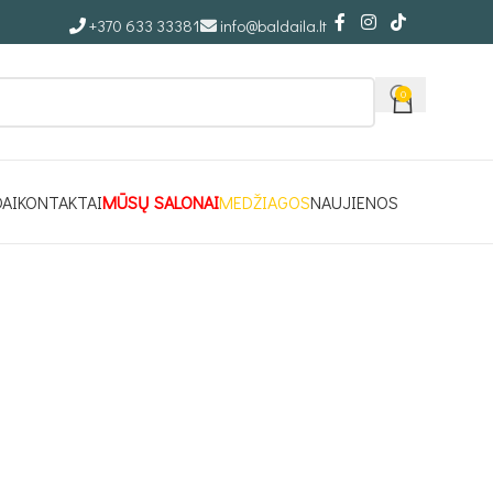
+370 633 33381
info@baldaila.lt
0
DAI
KONTAKTAI
MŪSŲ SALONAI
MEDŽIAGOS
NAUJIENOS