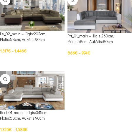
Le_02_main – Ilgis:202cm,
Prt_01_main – Ilgis:260cm,
Plotis:58cm, Aukštis:90cm
Plotis:58cm, Aukštis:80cm
1,317
€
–
1,446
€
866
€
–
974
€
PASIRINKTI SAVYBES
PASIRINKTI SAVYBES
Rod_01_main – Ilgis:345cm,
Plotis:58cm, Aukštis:90cm
1,325
€
–
1,583
€