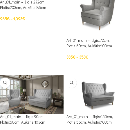
An_01_main – Ilgis:272cm,
Plotis:203cm, Aukštis:85cm
965
€
–
1,093
€
PASIRINKTI SAVYBES
Arf_01_main – Ilgis:72cm,
Plotis:60cm, Aukštis:100cm
335
€
–
353
€
PASIRINKTI SAVYBES
Ark_01_main – Ilgis:90cm,
Ars_01_main – Ilgis:150cm,
Plotis:50cm, Aukštis:103cm
Plotis:55cm, Aukštis:103cm