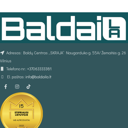
PASIRINKTI SAVYBES
Adresas: Baldų Centras „SKRAJA“ Naugarduko g. 55A/ Žemaitės g. 26
Vilnius
Telefono nr.:
+37063333381
El. paštas:
info@baldaila.lt