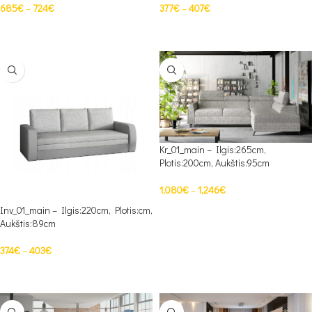
685
€
–
724
€
377
€
–
407
€
PASIRINKTI SAVYBES
PASIRINKTI SAVYBES
Kr_01_main – Ilgis:265cm,
Plotis:200cm, Aukštis:95cm
1,080
€
–
1,246
€
Inv_01_main – Ilgis:220cm, Plotis:cm,
PASIRINKTI SAVYBES
Aukštis:89cm
374
€
–
403
€
PASIRINKTI SAVYBES