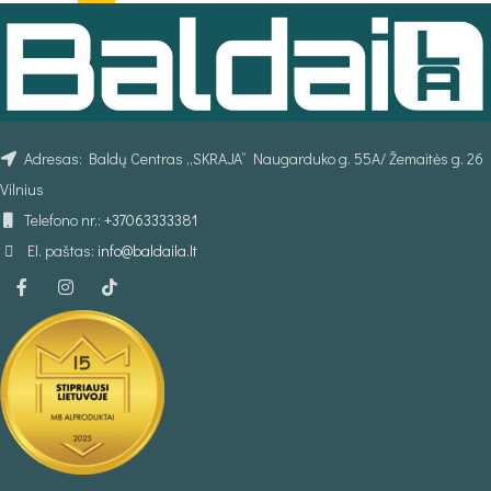
Adresas: Baldų Centras „SKRAJA“ Naugarduko g. 55A/ Žemaitės g. 26
Vilnius
Telefono nr.:
+37063333381
El. paštas:
info@baldaila.lt