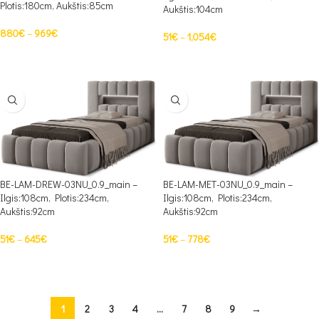
Plotis:180cm, Aukštis:85cm
Aukštis:104cm
880
€
–
969
€
51
€
–
1,054
€
PASIRINKTI SAVYBES
PASIRINKTI SAVYBES
BE-LAM-DREW-03NU_0.9_main –
BE-LAM-MET-03NU_0.9_main –
Ilgis:108cm, Plotis:234cm,
Ilgis:108cm, Plotis:234cm,
Aukštis:92cm
Aukštis:92cm
51
€
–
645
€
51
€
–
778
€
PASIRINKTI SAVYBES
PASIRINKTI SAVYBES
1
2
3
4
…
7
8
9
→