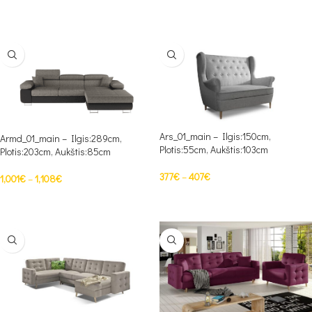
PASIRINKTI SAVYBES
Ars_01_main – Ilgis:150cm,
Armd_01_main – Ilgis:289cm,
Plotis:55cm, Aukštis:103cm
Plotis:203cm, Aukštis:85cm
377
€
–
407
€
1,001
€
–
1,108
€
PASIRINKTI SAVYBES
PASIRINKTI SAVYBES