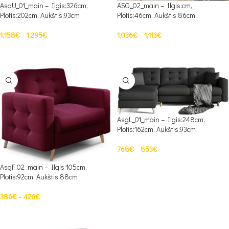
AsdU_01_main – Ilgis:326cm,
ASG_02_main – Ilgis:cm,
Plotis:202cm, Aukštis:93cm
Plotis:46cm, Aukštis:86cm
1,158
€
–
1,295
€
1,036
€
–
1,113
€
PASIRINKTI SAVYBES
PASIRINKTI SAVYBES
AsgL_01_main – Ilgis:248cm,
Plotis:162cm, Aukštis:93cm
768
€
–
853
€
PASIRINKTI SAVYBES
AsgF_02_main – Ilgis:105cm,
Plotis:92cm, Aukštis:88cm
386
€
–
426
€
PASIRINKTI SAVYBES