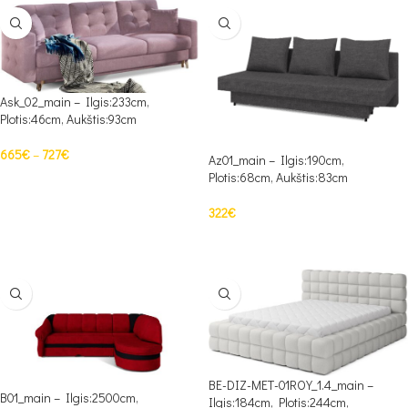
Ask_02_main – Ilgis:233cm,
Plotis:46cm, Aukštis:93cm
665
€
–
727
€
Az01_main – Ilgis:190cm,
Plotis:68cm, Aukštis:83cm
PASIRINKTI SAVYBES
322
€
PASIRINKTI SAVYBES
BE-DIZ-MET-01ROY_1.4_main –
B01_main – Ilgis:2500cm,
Ilgis:184cm, Plotis:244cm,