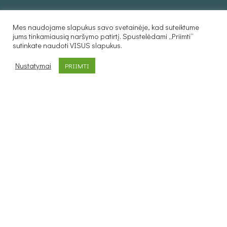
INFORMACIJA
Mes naudojame slapukus savo svetainėje, kad suteiktume
jums tinkamiausią naršymo patirtį. Spustelėdami „Priimti“
Taisyklės
sutinkate naudoti VISUS slapukus.
Privatumo politika
Prekių pristatymas
Nustatymai
PRIIMTI
Atsiskaitymo būdai
Prekių grąžinimas
KLIENTAMS
Kurjerio užsakymas
Individualus užsakymas
PREKIŲ KATALOGAS
Foteliai
Minkšti kampai
Lovos
Sofos lovos
Stalai