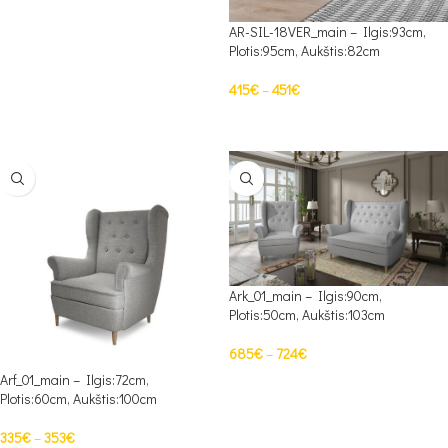
AR-SIL-18VER_main – Ilgis:93cm,
Plotis:95cm, Aukštis:82cm
415
€
–
451
€
PASIRINKTI SAVYBES
Ark_01_main – Ilgis:90cm,
Plotis:50cm, Aukštis:103cm
685
€
–
724
€
Arf_01_main – Ilgis:72cm,
PASIRINKTI SAVYBES
Plotis:60cm, Aukštis:100cm
335
€
–
353
€