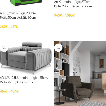
An_01_main – Ilgis:272cm,
Plotis:203cm, Aukštis:85cm
AE02_main – Ilgis:200cm,
965
€
–
1,093
€
Plotis:50cm, Aukštis:90cm
PASIRINKTI SAVYBES
387
€
–
467
€
PASIRINKTI SAVYBES
AR-LAU-03NU_main – Ilgis:125cm,
Plotis:97cm, Aukštis:105cm
467
€
–
484
€
PASIRINKTI SAVYBES