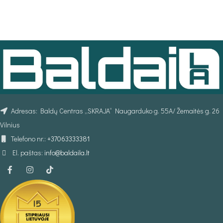
PASIRINKTI SAVYBES
PASIRINKTI SAVYBES
Adresas: Baldų Centras „SKRAJA“ Naugarduko g. 55A/ Žemaitės g. 26
Vilnius
Telefono nr.:
+37063333381
El. paštas:
info@baldaila.lt