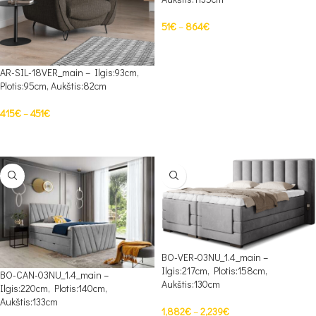
51
€
–
864
€
PASIRINKTI SAVYBES
AR-SIL-18VER_main – Ilgis:93cm,
Plotis:95cm, Aukštis:82cm
415
€
–
451
€
PASIRINKTI SAVYBES
BO-VER-03NU_1.4_main –
Ilgis:217cm, Plotis:158cm,
BO-CAN-03NU_1.4_main –
Aukštis:130cm
Ilgis:220cm, Plotis:140cm,
Aukštis:133cm
1,882
€
–
2,239
€