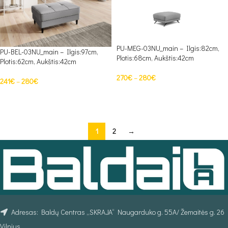
PU-MEG-03NU_main – Ilgis:82cm,
PU-BEL-03NU_main – Ilgis:97cm,
Plotis:68cm, Aukštis:42cm
Plotis:62cm, Aukštis:42cm
270
€
–
280
€
241
€
–
280
€
PASIRINKTI SAVYBES
PASIRINKTI SAVYBES
1
2
→
Adresas: Baldų Centras „SKRAJA“ Naugarduko g. 55A/ Žemaitės g. 26
Vilnius