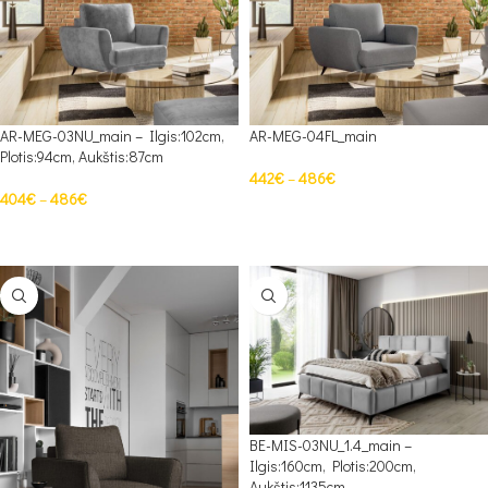
AR-MEG-03NU_main – Ilgis:102cm,
AR-MEG-04FL_main
Plotis:94cm, Aukštis:87cm
442
€
–
486
€
404
€
–
486
€
PASIRINKTI SAVYBES
PASIRINKTI SAVYBES
BE-MIS-03NU_1.4_main –
Ilgis:160cm, Plotis:200cm,
Aukštis:1135cm