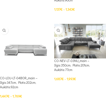
Aukštis:90cm
1,137
€
–
1,343
€
PASIRINKTI SAVYBES
CO-NEV-LT-03NU_main –
Ilgis:350cm, Plotis:201cm,
Aukštis:77cm
CO-LOU-LT-04BOR_main –
1,687
€
–
1,993
€
Ilgis:347cm, Plotis:202cm,
PASIRINKTI SAVYBES
Aukštis:92cm
1,447
€
–
1,769
€
PASIRINKTI SAVYBES