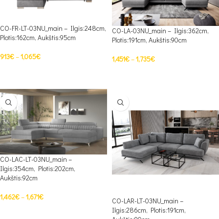
CO-FR-LT-03NU_main – Ilgis:248cm,
CO-LA-03NU_main – Ilgis:362cm,
Plotis:162cm, Aukštis:95cm
Plotis:191cm, Aukštis:90cm
913
€
–
1,065
€
1,451
€
–
1,735
€
PASIRINKTI SAVYBES
PASIRINKTI SAVYBES
CO-LAC-LT-03NU_main –
Ilgis:354cm, Plotis:202cm,
Aukštis:92cm
1,462
€
–
1,671
€
CO-LAR-LT-03NU_main –
Ilgis:286cm, Plotis:191cm,
PASIRINKTI SAVYBES