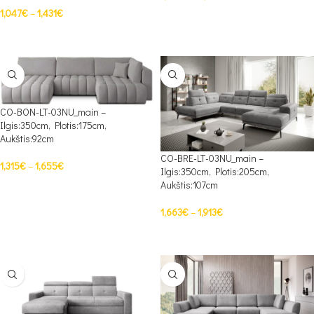
1,047
€
–
1,431
€
PASIRINKTI SAVYBES
PASIRINKTI SAVYBES
CO-BON-LT-03NU_main –
Ilgis:350cm, Plotis:175cm,
Aukštis:92cm
CO-BRE-LT-03NU_main –
1,315
€
–
1,655
€
Ilgis:350cm, Plotis:205cm,
Aukštis:107cm
PASIRINKTI SAVYBES
1,663
€
–
1,913
€
PASIRINKTI SAVYBES