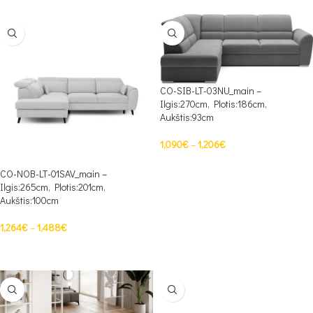
CO-SIB-LT-03NU_main –
Ilgis:270cm, Plotis:186cm,
Aukštis:93cm
1,090
€
–
1,206
€
PASIRINKTI SAVYBES
CO-NOB-LT-01SAV_main –
Ilgis:265cm, Plotis:201cm,
Aukštis:100cm
1,264
€
–
1,488
€
PASIRINKTI SAVYBES