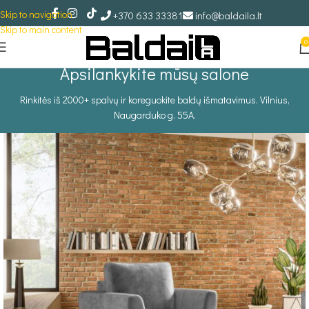
Skip to navigation
+370 633 33381
info@baldaila.lt
Skip to main content
0
Apsilankykite mūsų salone
Rinkitės iš 2000+ spalvų ir koreguokite baldų išmatavimus. Vilnius,
Naugarduko g. 55A.