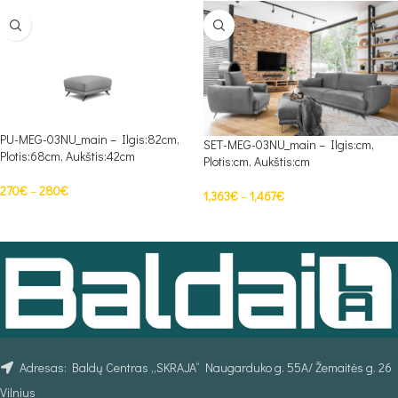
PU-MEG-03NU_main – Ilgis:82cm,
SET-MEG-03NU_main – Ilgis:cm,
Plotis:68cm, Aukštis:42cm
Plotis:cm, Aukštis:cm
270
€
–
280
€
1,363
€
–
1,467
€
PASIRINKTI SAVYBES
PASIRINKTI SAVYBES
Adresas: Baldų Centras „SKRAJA“ Naugarduko g. 55A/ Žemaitės g. 26
Vilnius