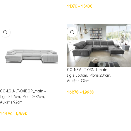
1,137
€
–
1,343
€
PASIRINKTI SAVYBES
CO-NEV-LT-03NU_main –
Ilgis:350cm, Plotis:201cm,
Aukštis:77cm
CO-LOU-LT-04BOR_main –
1,687
€
–
1,993
€
Ilgis:347cm, Plotis:202cm,
PASIRINKTI SAVYBES
Aukštis:92cm
1,447
€
–
1,769
€
PASIRINKTI SAVYBES