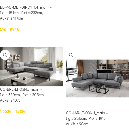
BE-PRI-MET-01ROY_1.4_main –
Ilgis:181cm, Plotis:232cm,
Aukštis:117cm
51
€
–
994
€
PASIRINKTI SAVYBES
CO-BRE-LT-03NU_main –
Ilgis:350cm, Plotis:205cm,
Aukštis:107cm
1,663
€
–
1,913
€
CO-LAR-LT-03NU_main –
Ilgis:286cm, Plotis:191cm,
PASIRINKTI SAVYBES
Aukštis:90cm