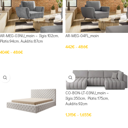
AR-MEG-03NU_main – Ilgis:102cm,
AR-MEG-04FL_main
Plotis:94cm, Aukštis:87cm
442
€
–
486
€
404
€
–
486
€
PASIRINKTI SAVYBES
PASIRINKTI SAVYBES
CO-BON-LT-03NU_main –
Ilgis:350cm, Plotis:175cm,
Aukštis:92cm
1,315
€
–
1,655
€
PASIRINKTI SAVYBES