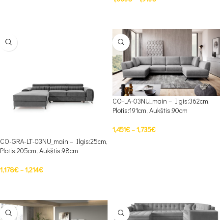
PASIRINKTI SAVYBES
PASIRINKTI SAVYBES
CO-LA-03NU_main – Ilgis:362cm,
Plotis:191cm, Aukštis:90cm
1,451
€
–
1,735
€
CO-GRA-LT-03NU_main – Ilgis:25cm,
PASIRINKTI SAVYBES
Plotis:205cm, Aukštis:98cm
1,178
€
–
1,214
€
PASIRINKTI SAVYBES