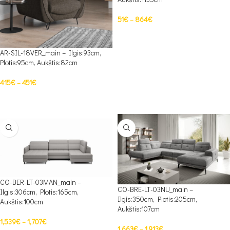
51
€
–
864
€
PASIRINKTI SAVYBES
AR-SIL-18VER_main – Ilgis:93cm,
Plotis:95cm, Aukštis:82cm
415
€
–
451
€
PASIRINKTI SAVYBES
CO-BER-LT-03MAN_main –
CO-BRE-LT-03NU_main –
Ilgis:306cm, Plotis:165cm,
Ilgis:350cm, Plotis:205cm,
Aukštis:100cm
Aukštis:107cm
1,539
€
–
1,707
€
1,663
€
–
1,913
€