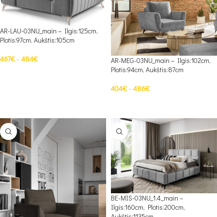
AR-LAU-03NU_main – Ilgis:125cm,
Plotis:97cm, Aukštis:105cm
467
€
–
484
€
AR-MEG-03NU_main – Ilgis:102cm,
Plotis:94cm, Aukštis:87cm
PASIRINKTI SAVYBES
404
€
–
486
€
PASIRINKTI SAVYBES
BE-MIS-03NU_1.4_main –
Ilgis:160cm, Plotis:200cm,
Aukštis:1135cm