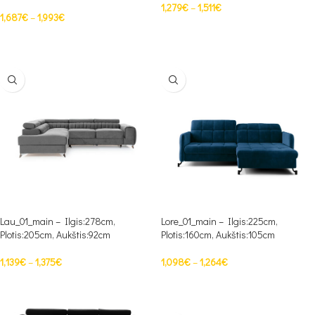
1,279
€
–
1,511
€
1,687
€
–
1,993
€
PASIRINKTI SAVYBES
PASIRINKTI SAVYBES
Lau_01_main – Ilgis:278cm,
Lore_01_main – Ilgis:225cm,
Plotis:205cm, Aukštis:92cm
Plotis:160cm, Aukštis:105cm
1,139
€
–
1,375
€
1,098
€
–
1,264
€
PASIRINKTI SAVYBES
PASIRINKTI SAVYBES