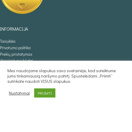
INFORMACIJA
Taisyklės
Privatumo politika
Prekių pristatymas
Atsiskaitymo būdai
Prekių grąžinimas
Mes naudojame slapukus savo svetainėje, kad suteiktume
jums tinkamiausią naršymo patirtį. Spustelėdami „Priimti“
KLIENTAMS
sutinkate naudoti VISUS slapukus.
Kurjerio užsakymas
Nustatymai
PRIIMTI
Individualus užsakymas
PREKIŲ KATALOGAS
Foteliai
Minkšti kampai