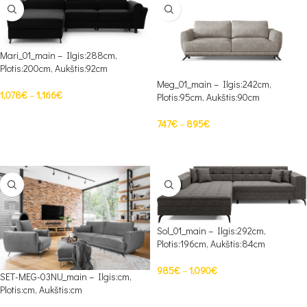
Mari_01_main – Ilgis:288cm,
Plotis:200cm, Aukštis:92cm
Meg_01_main – Ilgis:242cm,
1,078
€
–
1,166
€
Plotis:95cm, Aukštis:90cm
PASIRINKTI SAVYBES
747
€
–
895
€
PASIRINKTI SAVYBES
Sol_01_main – Ilgis:292cm,
Plotis:196cm, Aukštis:84cm
985
€
–
1,090
€
SET-MEG-03NU_main – Ilgis:cm,
Plotis:cm, Aukštis:cm
PASIRINKTI SAVYBES