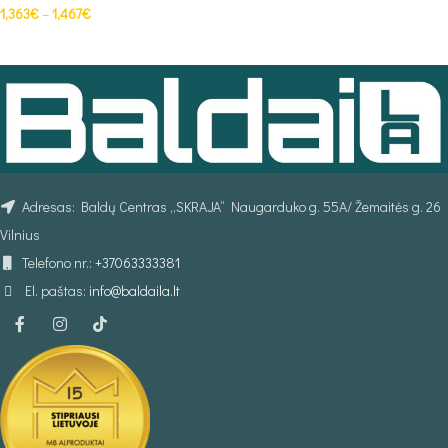
1,363
€
–
1,467
€
PASIRINKTI SAVYBES
Adresas: Baldų Centras „SKRAJA“ Naugarduko g. 55A/ Žemaitės g. 26
Vilnius
Telefono nr.:
+37063333381
El. paštas:
info@baldaila.lt