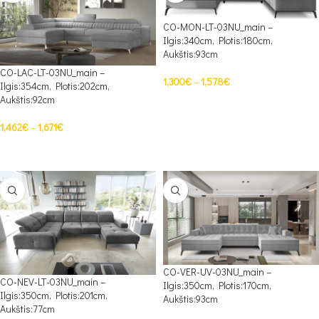
CO-MON-LT-03NU_main –
Ilgis:340cm, Plotis:180cm,
Aukštis:93cm
CO-LAC-LT-03NU_main –
1,300
€
–
1,578
€
Ilgis:354cm, Plotis:202cm,
Aukštis:92cm
PASIRINKTI SAVYBES
1,462
€
–
1,671
€
PASIRINKTI SAVYBES
CO-VER-UV-03NU_main –
CO-NEV-LT-03NU_main –
Ilgis:350cm, Plotis:170cm,
Ilgis:350cm, Plotis:201cm,
Aukštis:93cm
Aukštis:77cm