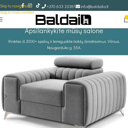
Skip to navigation
+370 633 33381
info@baldaila.lt
Skip to main content
0
Apsilankykite mūsų salone
Rinkitės iš 2000+ spalvų ir koreguokite baldų išmatavimus. Vilnius,
Naugarduko g. 55A.