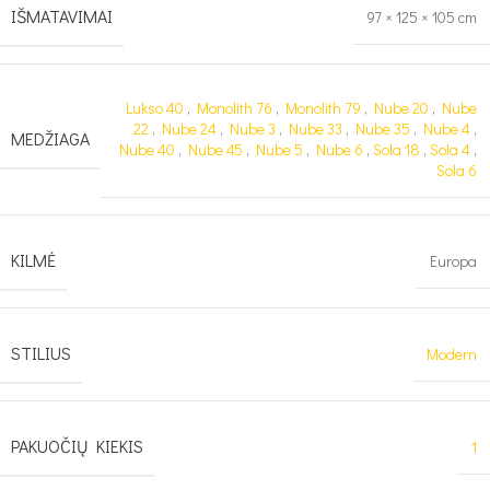
IŠMATAVIMAI
97 × 125 × 105 cm
Lukso 40
,
Monolith 76
,
Monolith 79
,
Nube 20
,
Nube
22
,
Nube 24
,
Nube 3
,
Nube 33
,
Nube 35
,
Nube 4
,
MEDŽIAGA
Nube 40
,
Nube 45
,
Nube 5
,
Nube 6
,
Sola 18
,
Sola 4
,
Sola 6
KILMĖ
Europa
STILIUS
Modern
PAKUOČIŲ KIEKIS
1