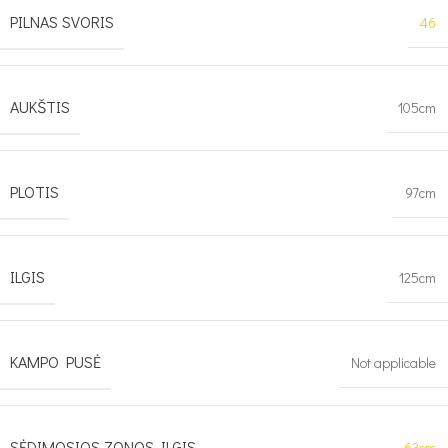
PILNAS SVORIS
46
AUKŠTIS
105cm
PLOTIS
97cm
ILGIS
125cm
KAMPO PUSĖ
Not applicable
SĖDIMOSIOS ZONOS ILGIS
63cm