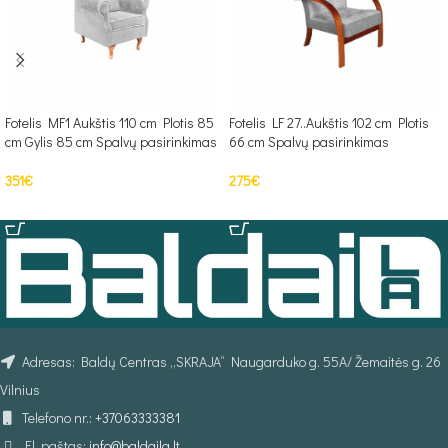
Fotelis MF1 Aukštis 110 cm Plotis 85
Fotelis LF 27..Aukštis 102 cm Plotis
cm Gylis 85 cm Spalvų pasirinkimas
66 cm Spalvų pasirinkimas
351
€
275
€
PASIRINKTI SAVYBES
PASIRINKTI SAVYBES
Adresas: Baldų Centras „SKRAJA“ Naugarduko g. 55A/ Žemaitės g. 26
Vilnius
Telefono nr.:
+37063333381
El. paštas:
info@baldaila.lt