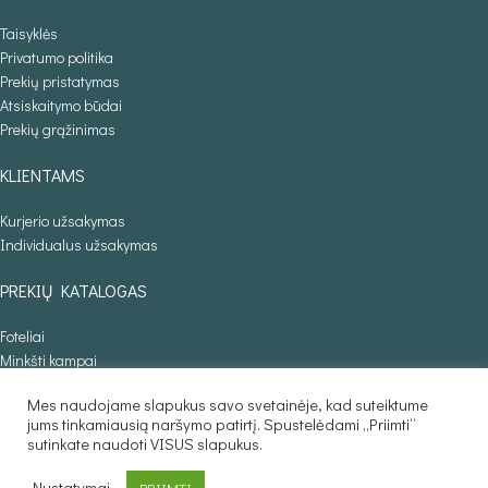
Taisyklės
Privatumo politika
Prekių pristatymas
Atsiskaitymo būdai
Prekių grąžinimas
KLIENTAMS
Kurjerio užsakymas
Individualus užsakymas
PREKIŲ KATALOGAS
Foteliai
Minkšti kampai
Lovos
Mes naudojame slapukus savo svetainėje, kad suteiktume
Sofos lovos
jums tinkamiausią naršymo patirtį. Spustelėdami „Priimti“
Stalai
sutinkate naudoti VISUS slapukus.
Baldaila.lt © 2025
Nustatymai
PRIIMTI