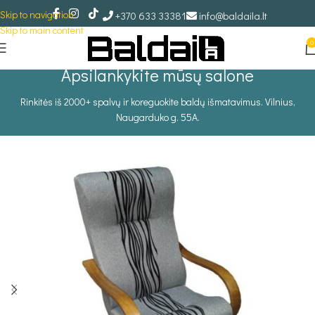
Skip to navigation
+370 633 33381
info@baldaila.lt
Skip to main content
0
Apsilankykite mūsų salone
Rinkitės iš 2000+ spalvų ir koreguokite baldų išmatavimus. Vilnius,
Naugarduko g. 55A.