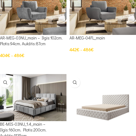
AR-MEG-03NU_main – Ilgis:102cm,
AR-MEG-04FL_main
Plotis:94cm, Aukštis:87cm
442
€
–
486
€
404
€
–
486
€
PASIRINKTI SAVYBES
PASIRINKTI SAVYBES
BE-MIS-03NU_1.4_main –
Ilgis:160cm, Plotis:200cm,
Aukštis:1135cm