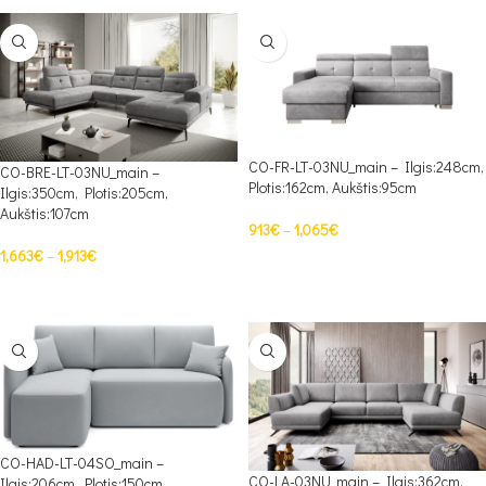
CO-FR-LT-03NU_main – Ilgis:248cm,
CO-BRE-LT-03NU_main –
Plotis:162cm, Aukštis:95cm
Ilgis:350cm, Plotis:205cm,
Aukštis:107cm
913
€
–
1,065
€
1,663
€
–
1,913
€
PASIRINKTI SAVYBES
PASIRINKTI SAVYBES
CO-HAD-LT-04SO_main –
CO-LA-03NU_main – Ilgis:362cm,
Ilgis:206cm, Plotis:150cm,