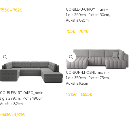
CO-BLE-U-01ROY_main –
755
€
–
782
€
Ilgis:260cm, Plotis:150cm,
PASIRINKTI SAVYBES
Aukštis:82cm
755
€
–
784
€
PASIRINKTI SAVYBES
CO-BON-LT-03NU_main –
Ilgis:350cm, Plotis:175cm,
Aukštis:92cm
CO-BLEW-RT-04SO_main –
1,315
€
–
1,655
€
Ilgis:299cm, Plotis:198cm,
PASIRINKTI SAVYBES
Aukštis:82cm
1,143
€
–
1,197
€
PASIRINKTI SAVYBES