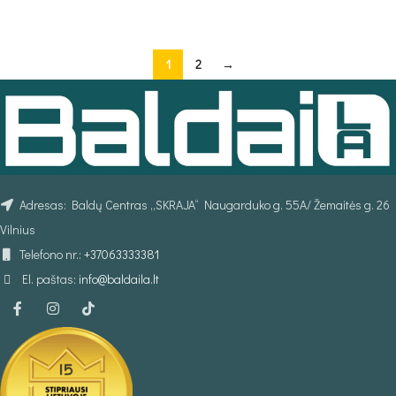
PASIRINKTI SAVYBES
1
2
→
Adresas: Baldų Centras „SKRAJA“ Naugarduko g. 55A/ Žemaitės g. 26
Vilnius
Telefono nr.:
+37063333381
El. paštas:
info@baldaila.lt