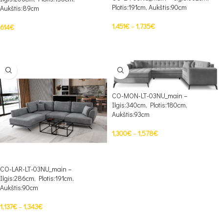
Plotis:191cm, Aukštis:90cm
Aukštis:89cm
1,451
€
–
1,735
€
614
€
PASIRINKTI SAVYBES
PASIRINKTI SAVYBES
CO-MON-LT-03NU_main –
Ilgis:340cm, Plotis:180cm,
Aukštis:93cm
1,300
€
–
1,578
€
PASIRINKTI SAVYBES
CO-LAR-LT-03NU_main –
Ilgis:286cm, Plotis:191cm,
Aukštis:90cm
1,137
€
–
1,343
€