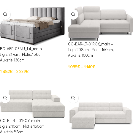
CO-BAR-LT-01ROY_main –
BO-VER-03NU_1.4_main –
Ilgis:208cm, Plotis:160cm,
Ilgis:217cm, Plotis:158cm,
Aukštis:100cm
Aukštis:130cm
1,055
€
–
1,140
€
1,882
€
–
2,239
€
PASIRINKTI SAVYBES
PASIRINKTI SAVYBES
CO-BL-RT-01ROY_main –
Ilgis:240cm, Plotis:150cm,
Aukštis:82cm