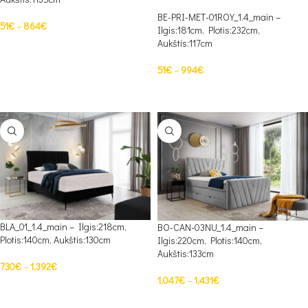
BE-PRI-MET-01ROY_1.4_main –
51
€
–
864
€
Ilgis:181cm, Plotis:232cm,
Aukštis:117cm
PASIRINKTI SAVYBES
51
€
–
994
€
PASIRINKTI SAVYBES
BLA_01_1.4_main – Ilgis:218cm,
BO-CAN-03NU_1.4_main –
Plotis:140cm, Aukštis:130cm
Ilgis:220cm, Plotis:140cm,
Aukštis:133cm
730
€
–
1,392
€
1,047
€
–
1,431
€
PASIRINKTI SAVYBES
PASIRINKTI SAVYBES