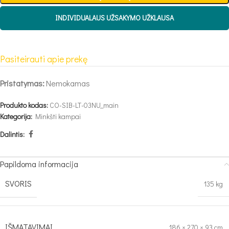
INDIVIDUALAUS UŽSAKYMO UŽKLAUSA
Pasiteirauti apie prekę
Pristatymas:
Nemokamas
Produkto kodas:
CO-SIB-LT-03NU_main
Kategorija:
Minkšti kampai
Dalintis:
Papildoma informacija
SVORIS
135 kg
IŠMATAVIMAI
186 × 270 × 93 cm