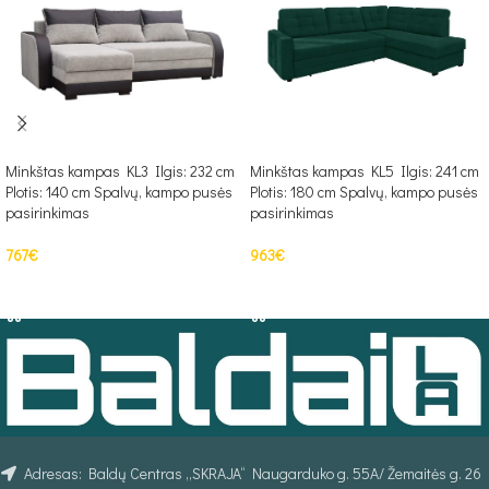
Minkštas kampas KL3 Ilgis: 232 cm
Minkštas kampas KL5 Ilgis: 241 cm
Plotis: 140 cm Spalvų, kampo pusės
Plotis: 180 cm Spalvų, kampo pusės
pasirinkimas
pasirinkimas
767
€
963
€
PASIRINKTI SAVYBES
PASIRINKTI SAVYBES
Adresas: Baldų Centras „SKRAJA“ Naugarduko g. 55A/ Žemaitės g. 26