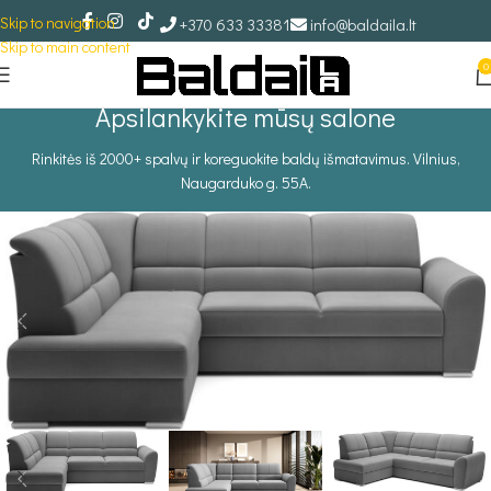
Skip to navigation
+370 633 33381
info@baldaila.lt
Skip to main content
0
Apsilankykite mūsų salone
Rinkitės iš 2000+ spalvų ir koreguokite baldų išmatavimus. Vilnius,
Naugarduko g. 55A.