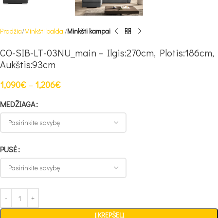
Pradžia
Minkšti baldai
Minkšti kampai
CO-SIB-LT-03NU_main – Ilgis:270cm, Plotis:186cm,
Aukštis:93cm
1,090
€
–
1,206
€
MEDŽIAGA
PUSĖ
Į KREPŠELĮ