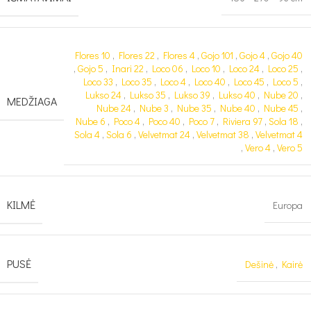
Flores 10
,
Flores 22
,
Flores 4
,
Gojo 101
,
Gojo 4
,
Gojo 40
,
Gojo 5
,
Inari 22
,
Loco 06
,
Loco 10
,
Loco 24
,
Loco 25
,
Loco 33
,
Loco 35
,
Loco 4
,
Loco 40
,
Loco 45
,
Loco 5
,
Lukso 24
,
Lukso 35
,
Lukso 39
,
Lukso 40
,
Nube 20
,
MEDŽIAGA
Nube 24
,
Nube 3
,
Nube 35
,
Nube 40
,
Nube 45
,
Nube 6
,
Poco 4
,
Poco 40
,
Poco 7
,
Riviera 97
,
Sola 18
,
Sola 4
,
Sola 6
,
Velvetmat 24
,
Velvetmat 38
,
Velvetmat 4
,
Vero 4
,
Vero 5
KILMĖ
Europa
PUSĖ
Dešinė
,
Kairė