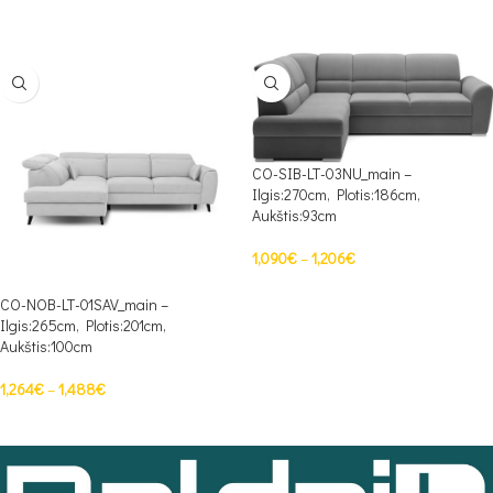
PASIRINKTI SAVYBES
CO-SIB-LT-03NU_main –
Ilgis:270cm, Plotis:186cm,
Aukštis:93cm
1,090
€
–
1,206
€
PASIRINKTI SAVYBES
CO-NOB-LT-01SAV_main –
Ilgis:265cm, Plotis:201cm,
Aukštis:100cm
1,264
€
–
1,488
€
PASIRINKTI SAVYBES