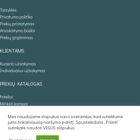
Taisyklės
Privatumo politika
Prekių pristatymas
Atsiskaitymo būdai
Prekių grąžinimas
KLIENTAMS
Kurjerio užsakymas
Individualus užsakymas
PREKIŲ KATALOGAS
Foteliai
Minkšti kampai
Lovos
Mes naudojame slapukus savo svetainėje, kad suteiktume
Sofos lovos
jums tinkamiausią naršymo patirtį. Spustelėdami „Priimti“
Stalai
sutinkate naudoti VISUS slapukus.
Baldaila.lt © 2025