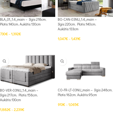
BLA_01_1.4_main – Ilgis:218cm,
BO-CAN-03NU_1.4_main –
Plotis:140cm, Aukštis:130cm
Ilgis:220cm, Plotis:140cm,
Aukštis:133cm
730
€
–
1,392
€
1,047
€
–
1,431
€
PASIRINKTI SAVYBES
PASIRINKTI SAVYBES
CO-FR-LT-03NU_main – Ilgis:248cm,
BO-VER-03NU_1.4_main –
Plotis:162cm, Aukštis:95cm
Ilgis:217cm, Plotis:158cm,
Aukštis:130cm
913
€
–
1,065
€
1,882
€
–
2,239
€
PASIRINKTI SAVYBES