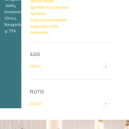
Minkšti baldai
baldų
Sandėlio išpardavimas
išmatavimus.
Spintelės
Vilnius,
Valgomojo komplektai
Naugarduko
Valgomojo stalai
g. 55A.
Veidrodžiai
ILGIS
160cm
1
PLOTIS
200cm
1