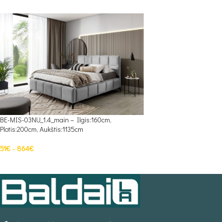
BE-MIS-03NU_1.4_main – Ilgis:160cm,
Plotis:200cm, Aukštis:1135cm
51
€
–
864
€
PASIRINKTI SAVYBES