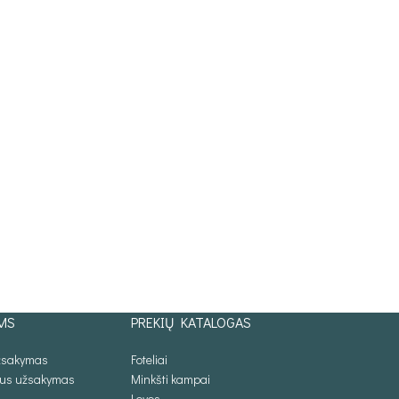
MS
PREKIŲ KATALOGAS
užsakymas
Foteliai
lus užsakymas
Minkšti kampai
Lovos