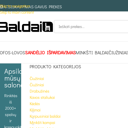
Skip to navigation
ATSISKAITYMAS GAVUS PREKES
Skip to main content
OFOS-LOVOS
SANDĖLIO IŠPARDAVIMAS
MINKŠTI BALDAI
ČIUŽINIAI
PRODUKTO KATEGORIJOS
Apsilankykite
mūsų
Čiužiniai
salone
Čiužiniai
Drabužinės
Rinkitės
Kavos staliukai
iš
Kėdės
2000+
Kilimai
spalvų
Korpusiniai baldai
ir
Minkšti kampai
koreguokite