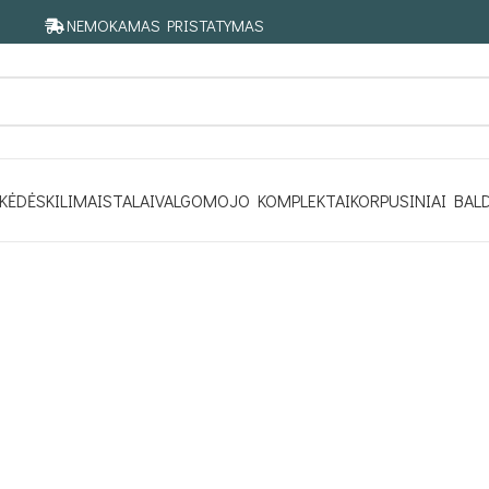
NEMOKAMAS PRISTATYMAS
KĖDĖS
KILIMAI
STALAI
VALGOMOJO KOMPLEKTAI
KORPUSINIAI BAL