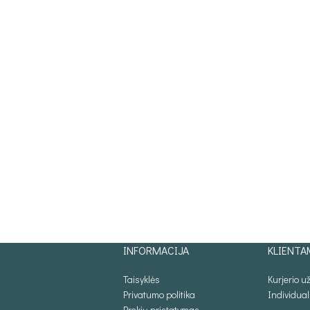
INFORMACIJA
KLIENTA
Taisyklės
Kurjerio 
Privatumo politika
Individua
Prekių pristatymas