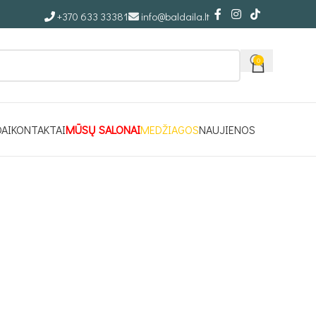
+370 633 33381
info@baldaila.lt
0
DAI
KONTAKTAI
MŪSŲ SALONAI
MEDŽIAGOS
NAUJIENOS