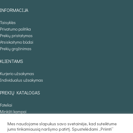
INFORMACIJA
Taisyklės
Privatumo politika
Prekių pristatymas
Atsiskaitymo būdai
Prekių grąžinimas
KLIENTAMS
Kurjerio užsakymas
Individualus užsakymas
PREKIŲ KATALOGAS
Foteliai
Minkšti kampai
Lovos
Mes naudojame slapukus savo svetainėje, kad suteiktume
Sofos lovos
jums tinkamiausią naršymo patirtį. Spustelėdami „Priimti“
Stalai