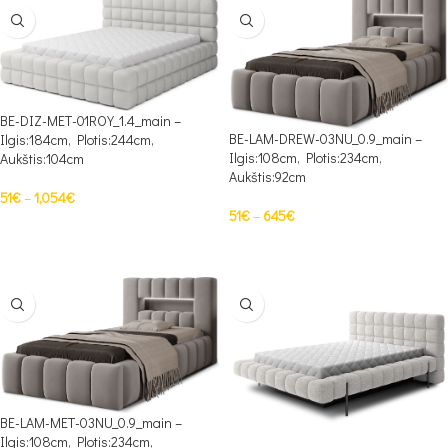
BE-DIZ-MET-01ROY_1.4_main –
BE-LAM-DREW-03NU_0.9_main –
Ilgis:184cm, Plotis:244cm,
Ilgis:108cm, Plotis:234cm,
Aukštis:104cm
Aukštis:92cm
51
€
–
1,054
€
51
€
–
645
€
PASIRINKTI SAVYBES
PASIRINKTI SAVYBES
BE-LAM-MET-03NU_0.9_main –
Ilgis:108cm, Plotis:234cm,