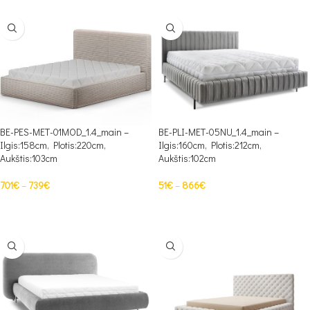
BE-PES-MET-01MOD_1.4_main –
BE-PLI-MET-05NU_1.4_main –
Ilgis:158cm, Plotis:220cm,
Ilgis:160cm, Plotis:212cm,
Aukštis:103cm
Aukštis:102cm
701
€
–
739
€
51
€
–
866
€
PASIRINKTI SAVYBES
PASIRINKTI SAVYBES