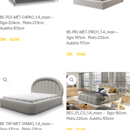
BE-POI-MET-04PAO_1.4_main –
Ilgis:204cm, Plotis:229cm,
Aukštis:105cm
BE-PRI-MET-01ROY_1.4_main –
Ilgis:181cm, Plotis:232cm,
51
€
–
869
€
Aukštis:117cm
PASIRINKTI SAVYBES
51
€
–
994
€
PASIRINKTI SAVYBES
BEG_01_CO_1.4_main – Ilgis:160cm,
Plotis:220cm, Aukštis:100cm
BE-TAP-MET-01AMO_1.4_main –
Ilgis:170cm, Plotis:221cm,
51
€
–
566
€