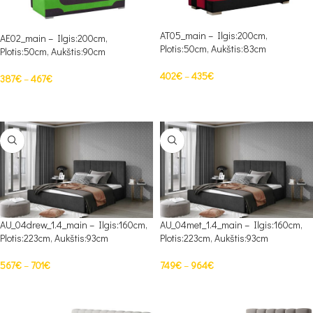
AT05_main – Ilgis:200cm,
AE02_main – Ilgis:200cm,
Plotis:50cm, Aukštis:83cm
Plotis:50cm, Aukštis:90cm
402
€
–
435
€
387
€
–
467
€
PASIRINKTI SAVYBES
PASIRINKTI SAVYBES
AU_04drew_1.4_main – Ilgis:160cm,
AU_04met_1.4_main – Ilgis:160cm,
Plotis:223cm, Aukštis:93cm
Plotis:223cm, Aukštis:93cm
567
€
–
701
€
749
€
–
964
€
PASIRINKTI SAVYBES
PASIRINKTI SAVYBES