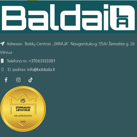
Adresas: Baldų Centras „SKRAJA“ Naugarduko g. 55A/ Žemaitės g. 26
Vilnius
Telefono nr.:
+37063333381
El. paštas:
info@baldaila.lt