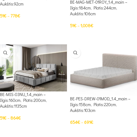
BE-MAG-MET-01ROY_1.4_main –
Aukštis:92cm
Ilgis:184cm, Plotis:244cm,
Aukštis:106cm
51
€
–
778
€
PASIRINKTI SAVYBES
51
€
–
1,008
€
PASIRINKTI SAVYBES
BE-MIS-03NU_1.4_main –
BE-PES-DREW-01MOD_1.4_main –
Ilgis:160cm, Plotis:200cm,
Ilgis:158cm, Plotis:220cm,
Aukštis:1135cm
Aukštis:103cm
51
€
–
864
€
654
€
–
691
€
PASIRINKTI SAVYBES
PASIRINKTI SAVYBES