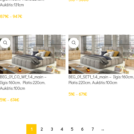
Aukštis:131cm
PASIRINKTI SAVYBES
871
€
–
947
€
PASIRINKTI SAVYBES
BEG_01_CO_WF_1.4_main –
BEG_01_SET1_1.4_main – Ilgis:160cm,
Ilgis:160cm, Plotis:220cm,
Plotis:220cm, Aukštis:100cm
Aukštis:100cm
51
€
–
671
€
51
€
–
674
€
PASIRINKTI SAVYBES
PASIRINKTI SAVYBES
1
2
3
4
5
6
7
→