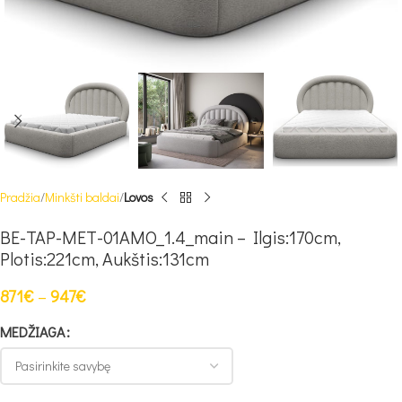
Pradžia
Minkšti baldai
Lovos
BE-TAP-MET-01AMO_1.4_main – Ilgis:170cm,
Plotis:221cm, Aukštis:131cm
871
€
–
947
€
MEDŽIAGA