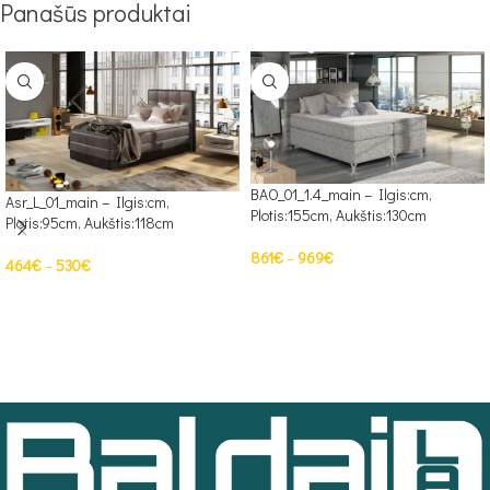
Panašūs produktai
BAO_01_1.4_main – Ilgis:cm,
Asr_L_01_main – Ilgis:cm,
Plotis:155cm, Aukštis:130cm
Plotis:95cm, Aukštis:118cm
861
€
–
969
€
464
€
–
530
€
PASIRINKTI SAVYBES
PASIRINKTI SAVYBES