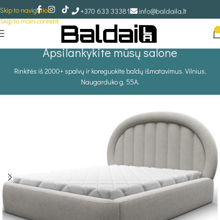
Skip to navigation
+370 633 33381
info@baldaila.lt
Skip to main content
0
Apsilankykite mūsų salone
Rinkitės iš 2000+ spalvų ir koreguokite baldų išmatavimus. Vilnius,
Naugarduko g. 55A.