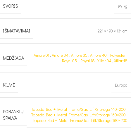
SVORIS
99 kg
IŠMATAVIMAI
221 × 170 × 131 cm
Amore 01
,
Amore 04
,
Amore 35
,
Amore 40
,
Polyester
,
MEDŽIAGA
Royal 05
,
Royal 18
,
Xillar 04
,
Xillar 18
KILMĖ
Europa
Tapedo Bed + Metal Frame/Gas Lift/Storage 140×200
,
PORANKIŲ
Tapedo Bed + Metal Frame/Gas Lift/Storage 160×200
,
SPALVA
Tapedo Bed + Metal Frame/Gas Lift/Storage 180×200