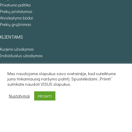
Privatumo politika
Prekių pristatymas
Atsiskaitymo būdai
Prekių grąžinimas
KLIENTAMS
Kurjerio užsakymas
Individualus užsakymas
PREKIŲ KATALOGAS
Mes naudojame slapukus savo svetainėje, kad suteiktume
jums tinkamiausią naršymo patirtį. Spustelėdami „Priimti“
Foteliai
sutinkate naudoti VISUS slapukus.
Minkšti kampai
Lovos
Nustatymai
PRIIMTI
Sofos lovos
Stalai
Baldaila.lt © 2025