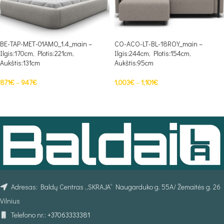
BE-TAP-MET-01AMO_1.4_main –
CO-ACO-LT-BL-18ROY_main –
Ilgis:170cm, Plotis:221cm,
Ilgis:244cm, Plotis:154cm,
Aukštis:131cm
Aukštis:95cm
871
€
–
947
€
1,003
€
–
1,101
€
PASIRINKTI SAVYBES
PASIRINKTI SAVYBES
Adresas: Baldų Centras „SKRAJA“ Naugarduko g. 55A/ Žemaitės g. 26
Vilnius
Telefono nr.:
+37063333381