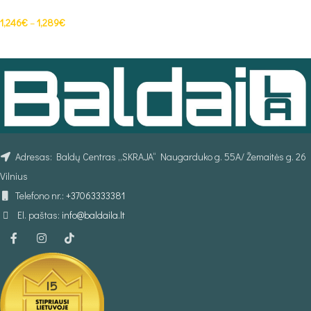
1,246
€
–
1,289
€
PASIRINKTI SAVYBES
Adresas: Baldų Centras „SKRAJA“ Naugarduko g. 55A/ Žemaitės g. 26
Vilnius
Telefono nr.:
+37063333381
El. paštas:
info@baldaila.lt