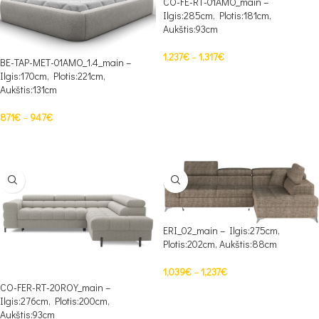
CO-FE-RT-01AMO_main –
Ilgis:285cm, Plotis:181cm,
Aukštis:93cm
1,237
€
–
1,317
€
BE-TAP-MET-01AMO_1.4_main –
Ilgis:170cm, Plotis:221cm,
PASIRINKTI SAVYBES
Aukštis:131cm
871
€
–
947
€
PASIRINKTI SAVYBES
ERI_02_main – Ilgis:275cm,
Plotis:202cm, Aukštis:88cm
1,039
€
–
1,237
€
CO-FER-RT-20ROY_main –
PASIRINKTI SAVYBES
Ilgis:276cm, Plotis:200cm,
Aukštis:93cm