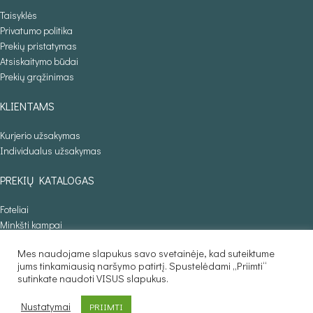
Taisyklės
Privatumo politika
Prekių pristatymas
Atsiskaitymo būdai
Prekių grąžinimas
KLIENTAMS
Kurjerio užsakymas
Individualus užsakymas
PREKIŲ KATALOGAS
Foteliai
Minkšti kampai
Lovos
Mes naudojame slapukus savo svetainėje, kad suteiktume
Sofos lovos
jums tinkamiausią naršymo patirtį. Spustelėdami „Priimti“
Stalai
sutinkate naudoti VISUS slapukus.
Baldaila.lt © 2025
Nustatymai
PRIIMTI