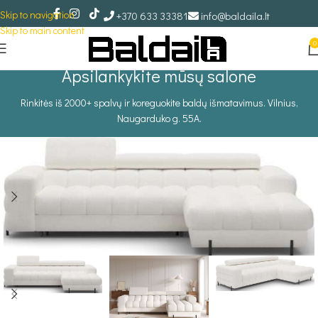
Skip to navigation
+370 633 33381
info@baldaila.lt
Skip to main content
0
Apsilankykite mūsų salone
Rinkitės iš 2000+ spalvų ir koreguokite baldų išmatavimus. Vilnius,
Naugarduko g. 55A.