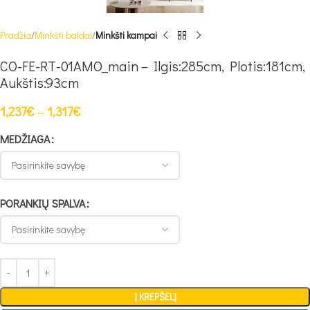
Pradžia
Minkšti baldai
Minkšti kampai
CO-FE-RT-01AMO_main – Ilgis:285cm, Plotis:181cm,
Aukštis:93cm
1,237
€
–
1,317
€
MEDŽIAGA
PORANKIŲ SPALVA
Į KREPŠELĮ