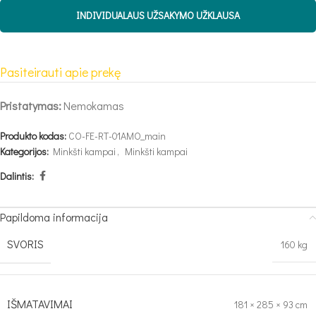
INDIVIDUALAUS UŽSAKYMO UŽKLAUSA
Pasiteirauti apie prekę
Pristatymas:
Nemokamas
Produkto kodas:
CO-FE-RT-01AMO_main
Kategorijos:
Minkšti kampai
,
Minkšti kampai
Dalintis:
Papildoma informacija
SVORIS
160 kg
IŠMATAVIMAI
181 × 285 × 93 cm