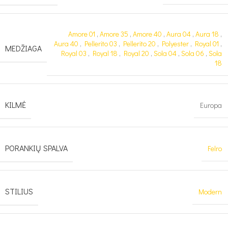
Amore 01
,
Amore 35
,
Amore 40
,
Aura 04
,
Aura 18
,
Aura 40
,
Pellerito 03
,
Pellerito 20
,
Polyester
,
Royal 01
,
MEDŽIAGA
Royal 03
,
Royal 18
,
Royal 20
,
Sola 04
,
Sola 06
,
Sola
18
KILMĖ
Europa
PORANKIŲ SPALVA
Felro
STILIUS
Modern