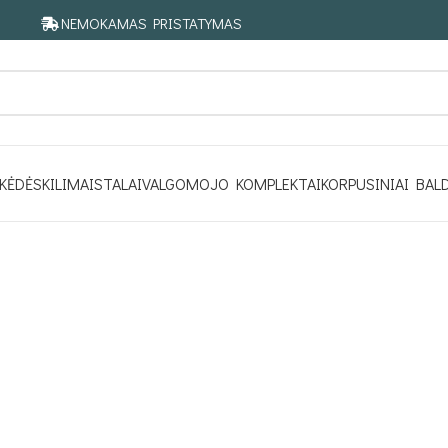
NEMOKAMAS PRISTATYMAS
KĖDĖS
KILIMAI
STALAI
VALGOMOJO KOMPLEKTAI
KORPUSINIAI BAL