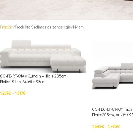
Pradžia
Produkto Sėdimosios zonos ilgis
144cm
CO-FE-RT-01AMO_main – Ilgis:285cm,
Plotis:181cm, Aukštis:93cm
1,237
€
–
1,317
€
PASIRINKTI SAVYBES
CO-FEC-LT-01ROY_main 
Plotis:205cm, Aukštis:
1,642
€
–
1,795
€