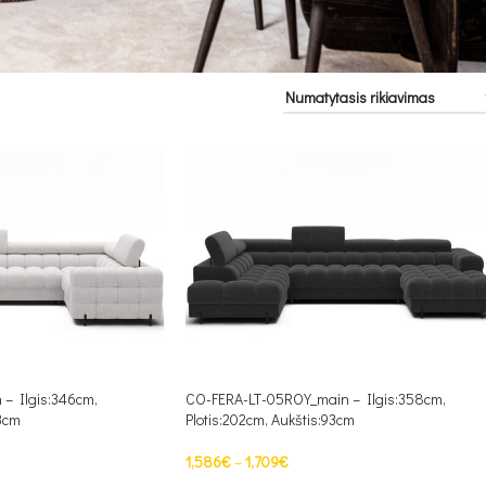
– Ilgis:346cm,
CO-FERA-LT-05ROY_main – Ilgis:358cm,
93cm
Plotis:202cm, Aukštis:93cm
1,586
€
–
1,709
€