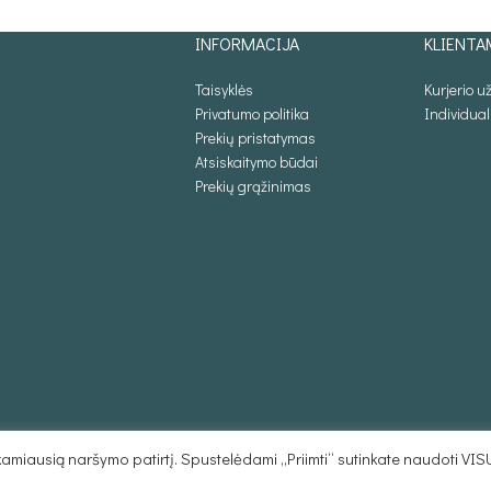
PASIRINKTI SAVYBES
INFORMACIJA
KLIENTA
Taisyklės
Kurjerio 
Privatumo politika
Individua
Prekių pristatymas
Atsiskaitymo būdai
Prekių grąžinimas
miausią naršymo patirtį. Spustelėdami „Priimti“ sutinkate naudoti VIS