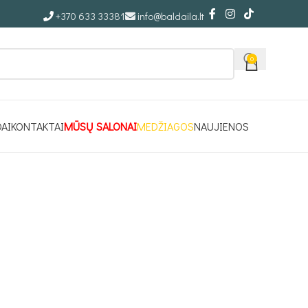
+370 633 33381
info@baldaila.lt
0
DAI
KONTAKTAI
MŪSŲ SALONAI
MEDŽIAGOS
NAUJIENOS