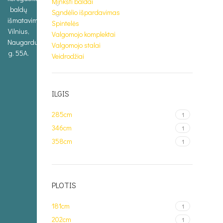
Minkšti baldai
baldų
Sandėlio išpardavimas
išmatavimus.
Spintelės
Vilnius,
Valgomojo komplektai
Naugarduko
Valgomojo stalai
g. 55A.
Veidrodžiai
ILGIS
285cm
1
346cm
1
358cm
1
PLOTIS
181cm
1
202cm
1