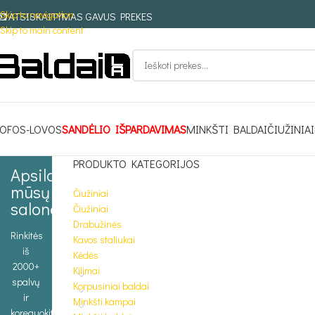
Skip to navigation
ATSISKAITYMAS GAVUS PREKES
Skip to main content
OFOS-LOVOS
SANDĖLIO IŠPARDAVIMAS
MINKŠTI BALDAI
ČIUŽINIAI
PRODUKTO KATEGORIJOS
Apsilankykite
mūsų
Čiužiniai
salone
Čiužiniai
Drabužinės
Rinkitės
Kavos staliukai
iš
Kėdės
2000+
Kilimai
spalvų
Korpusiniai baldai
ir
Minkšti kampai
koreguokite