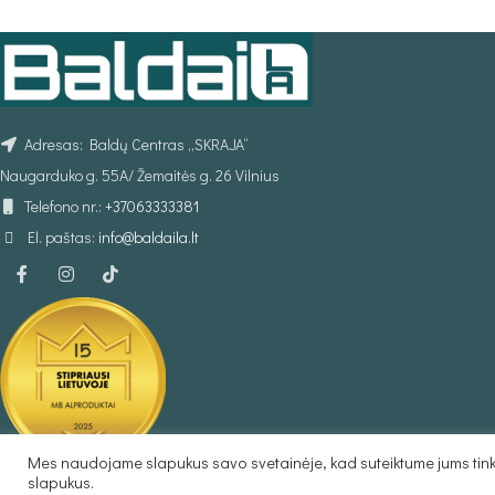
PASIRINKTI SAVYBES
Adresas: Baldų Centras „SKRAJA“
Naugarduko g. 55A/ Žemaitės g. 26 Vilnius
Telefono nr.:
+37063333381
El. paštas:
info@baldaila.lt
Mes naudojame slapukus savo svetainėje, kad suteiktume jums tinka
Baldaila.lt © 2025
slapukus.