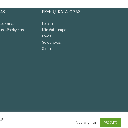
MS
PREKIŲ KATALOGAS
užsakymas
Foteliai
lus užsakymas
Minkšti kampai
Lovos
Sofos lovos
Stalai
US
Nustatymai
PRIIMTI