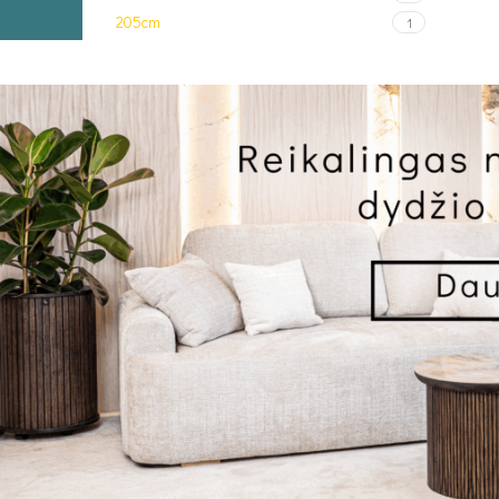
205cm
1