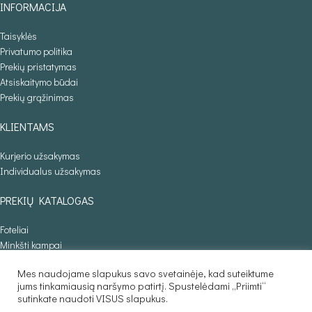
INFORMACIJA
Taisyklės
Privatumo politika
Prekių pristatymas
Atsiskaitymo būdai
Prekių grąžinimas
KLIENTAMS
Kurjerio užsakymas
Individualus užsakymas
PREKIŲ KATALOGAS
Foteliai
Minkšti kampai
Lovos
Mes naudojame slapukus savo svetainėje, kad suteiktume
Sofos lovos
jums tinkamiausią naršymo patirtį. Spustelėdami „Priimti“
Stalai
sutinkate naudoti VISUS slapukus.
Baldaila.lt © 2025