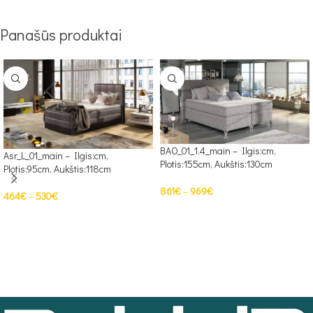
Panašūs produktai
BAO_01_1.4_main – Ilgis:cm,
Asr_L_01_main – Ilgis:cm,
Plotis:155cm, Aukštis:130cm
Plotis:95cm, Aukštis:118cm
861
€
–
969
€
464
€
–
530
€
PASIRINKTI SAVYBES
PASIRINKTI SAVYBES