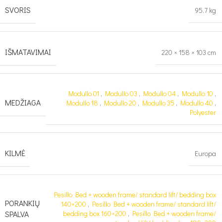
SVORIS
95.7 kg
IŠMATAVIMAI
220 × 158 × 103 cm
Modullo 01
,
Modullo 03
,
Modullo 04
,
Modullo 10
,
MEDŽIAGA
Modullo 18
,
Modullo 20
,
Modullo 35
,
Modullo 40
,
Polyester
KILMĖ
Europa
Pesillo Bed + wooden frame/ standard lift/ bedding box
PORANKIŲ
140×200
,
Pesillo Bed + wooden frame/ standard lift/
SPALVA
bedding box 160×200
,
Pesillo Bed + wooden frame/