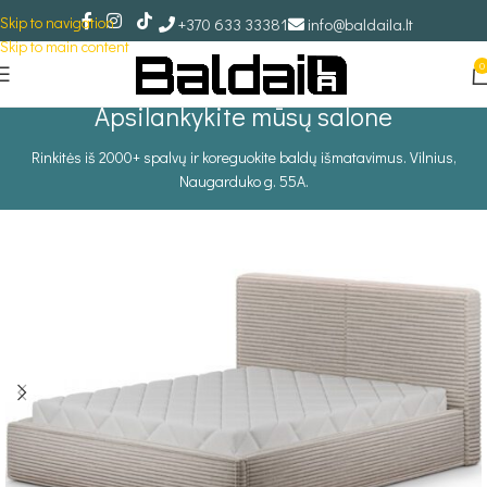
Skip to navigation
+370 633 33381
info@baldaila.lt
Skip to main content
0
Apsilankykite mūsų salone
Rinkitės iš 2000+ spalvų ir koreguokite baldų išmatavimus. Vilnius,
Naugarduko g. 55A.