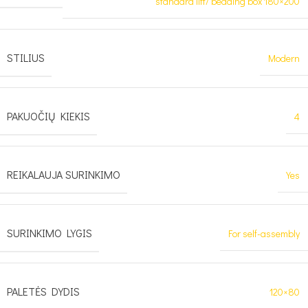
standard lift/ bedding box 180×200
STILIUS
Modern
PAKUOČIŲ KIEKIS
4
REIKALAUJA SURINKIMO
Yes
SURINKIMO LYGIS
For self-assembly
PALETĖS DYDIS
120×80