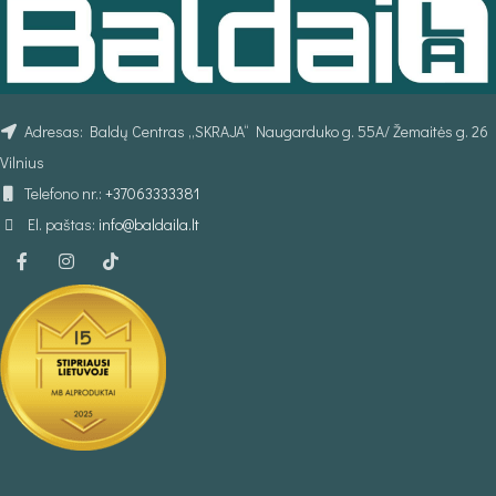
Adresas: Baldų Centras „SKRAJA“ Naugarduko g. 55A/ Žemaitės g. 26
Vilnius
Telefono nr.:
+37063333381
El. paštas:
info@baldaila.lt