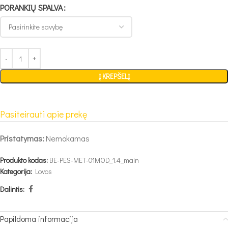
PORANKIŲ SPALVA
Į KREPŠELĮ
Pasiteirauti apie prekę
Pristatymas:
Nemokamas
Produkto kodas:
BE-PES-MET-01MOD_1.4_main
Kategorija:
Lovos
Dalintis:
Papildoma informacija