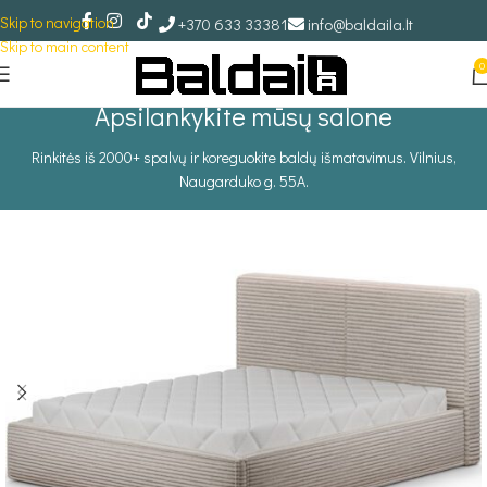
Skip to navigation
+370 633 33381
info@baldaila.lt
Skip to main content
0
Apsilankykite mūsų salone
Rinkitės iš 2000+ spalvų ir koreguokite baldų išmatavimus. Vilnius,
Naugarduko g. 55A.