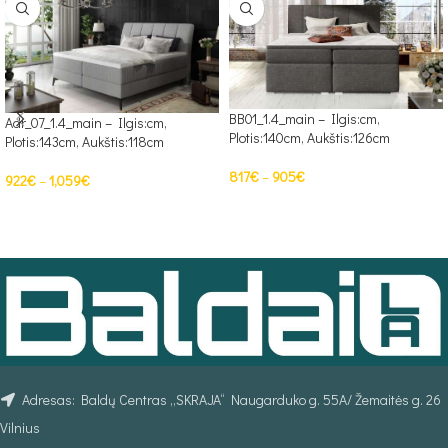
BB01_1.4_main – Ilgis:cm,
Adr_07_1.4_main – Ilgis:cm,
Plotis:140cm, Aukštis:126cm
Plotis:143cm, Aukštis:118cm
817
€
–
905
€
922
€
–
1,059
€
PASIRINKTI SAVYBES
PASIRINKTI SAVYBES
Adresas: Baldų Centras „SKRAJA“ Naugarduko g. 55A/ Žemaitės g. 26
Vilnius