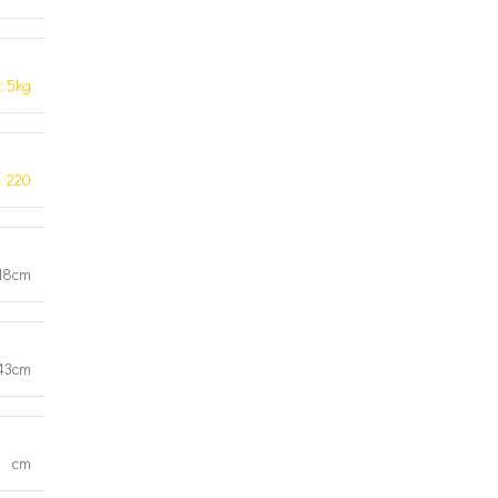
; 5kg
220
18cm
43cm
cm