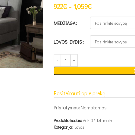
922
€
–
1,059
€
MEDŽIAGA
LOVOS DYDIS
Pasiteirauti apie prekę
Pristatymas:
Nemokamas
Produkto kodas:
Adr_07_1.4_main
Kategorija:
Lovos