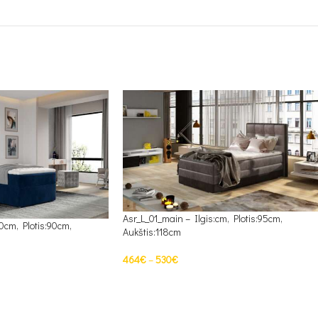
Asr_L_01_main – Ilgis:cm, Plotis:95cm,
0cm, Plotis:90cm,
Aukštis:118cm
464
€
–
530
€
PASIRINKTI SAVYBES
S