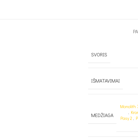
P
SVORIS
IŠMATAVIMAI
Monolith 
,
Kro
MEDŽIAGA
Pasy 2
,
P