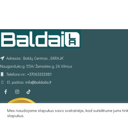
Adresas: Baldų Centras „SKRAJA“
Naugarduko g. 55A/ Žemaitės g. 26 Vilnius
Telefono nr.:
+37063333381
El. paštas:
info@baldaila.lt
Mes naudojame slapukus savo svetainėje, kad suteiktume jums tinka
slapukus.