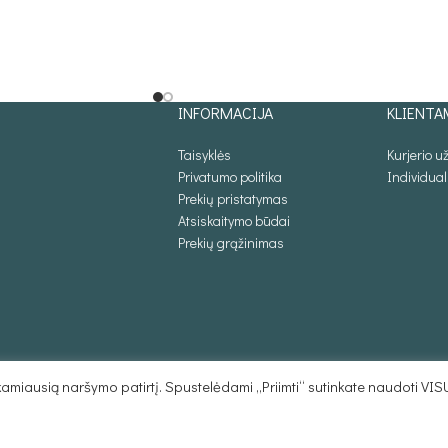
INFORMACIJA
KLIENTA
Taisyklės
Kurjerio 
Privatumo politika
Individua
Prekių pristatymas
Atsiskaitymo būdai
Prekių grąžinimas
miausią naršymo patirtį. Spustelėdami „Priimti“ sutinkate naudoti VIS