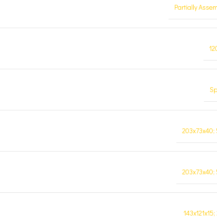
Partially Asse
12
Sp
203x73x40;
203x73x40;
143x121x15;