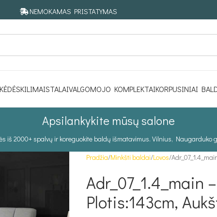
NEMOKAMAS PRISTATYMAS
KĖDĖS
KILIMAI
STALAI
VALGOMOJO KOMPLEKTAI
KORPUSINIAI BAL
Apsilankykite mūsų salone
tės iš 2000+ spalvų ir koreguokite baldų išmatavimus. Vilnius, Naugarduko g
Pradžia
Minkšti baldai
Lovos
Adr_07_1.4_main
Adr_07_1.4_main – 
Plotis:143cm, Aukš