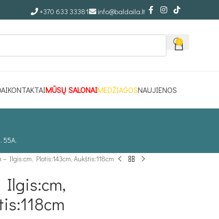
+370 633 33381
info@baldaila.lt
0
DAI
KONTAKTAI
MŪSŲ SALONAI
MEDŽIAGOS
NAUJIENOS
. 55A.
 – Ilgis:cm, Plotis:143cm, Aukštis:118cm
Ilgis:cm,
tis:118cm