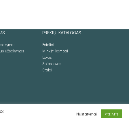
MS
PREKIŲ KATALOGAS
užsakymas
Foteliai
lus užsakymas
Minkšti kampai
Lovos
Sofos lovos
Stalai
US
Nustatymai
PRIIMTI