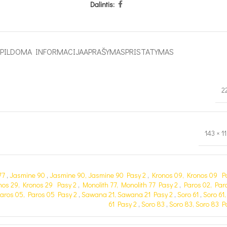
Dalintis:
APILDOMA INFORMACIJA
APRAŠYMAS
PRISTATYMAS
2
143 × 1
77
,
Jasmine 90
,
Jasmine 90, Jasmine 90 Pasy 2
,
Kronos 09, Kronos 09 P
nos 29, Kronos 29 Pasy 2
,
Monolith 77, Monolith 77 Pasy 2
,
Paros 02, Par
aros 05, Paros 05 Pasy 2
,
Sawana 21, Sawana 21 Pasy 2
,
Soro 61
,
Soro 61,
61 Pasy 2
,
Soro 83
,
Soro 83, Soro 83 P