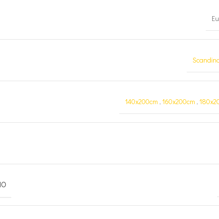
Eu
Scandin
140x200cm
,
160x200cm
,
180x2
MO