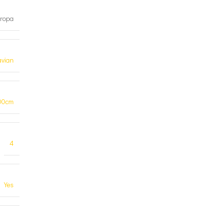
ropa
avian
00cm
4
Yes