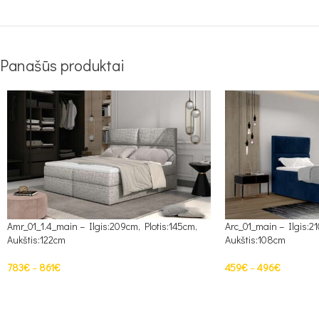
Panašūs produktai
Amr_01_1.4_main – Ilgis:209cm, Plotis:145cm,
Arc_01_main – Ilgis:21
Aukštis:122cm
Aukštis:108cm
783
€
–
861
€
459
€
–
496
€
PASIRINKTI SAVYBES
PASIRINKTI SAVYBE