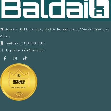
Adresas: Baldų Centras „SKRAJA“ Naugarduko g. 55A/ Žemaitės g. 26
Vilnius
Telefono nr.:
+37063333381
El. paštas:
info@baldaila.lt