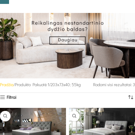
Pradžia
Produkto Pakuotė 1
203x73x40; 55kg
Rodomi visi rezultatai: 3
Filtrai