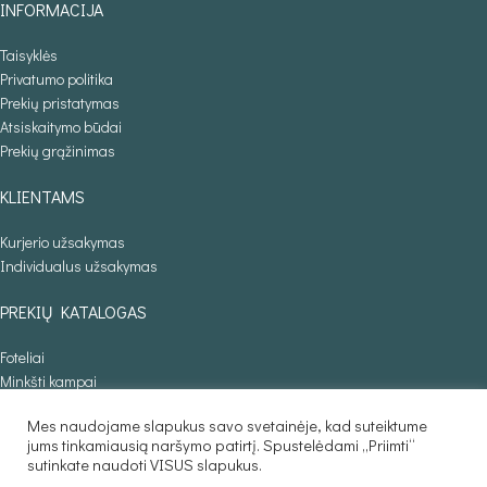
INFORMACIJA
Taisyklės
Privatumo politika
Prekių pristatymas
Atsiskaitymo būdai
Prekių grąžinimas
KLIENTAMS
Kurjerio užsakymas
Individualus užsakymas
PREKIŲ KATALOGAS
Foteliai
Minkšti kampai
Lovos
Mes naudojame slapukus savo svetainėje, kad suteiktume
Sofos lovos
jums tinkamiausią naršymo patirtį. Spustelėdami „Priimti“
Stalai
sutinkate naudoti VISUS slapukus.
Baldaila.lt © 2025