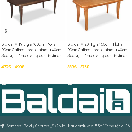
Stalas M 19 Ilgis 160cm, Plotis
Stalas M 20 Ilgis 160cm, Plotis
90cm Galimas prailginimas+40cm
90cm Galimas prailginimas+40cm
Spalvų ir išmatavimų pasirinkimas
Spalvų ir išmatavimų pasirinkimas
470
€
–
490
€
339
€
–
375
€
PASIRINKTI SAVYBES
PASIRINKTI SAVYBES
Adresas: Baldų Centras „SKRAJA“ Naugarduko g. 55A/ Žemaitės g. 26