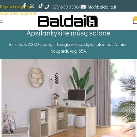
Skip to navigation
+370 633 33381
info@baldaila.lt
Skip to main content
0
Apsilankykite mūsų salone
Rinkitės iš 2000+ spalvų ir koreguokite baldų išmatavimus. Vilnius,
Naugarduko g. 55A.