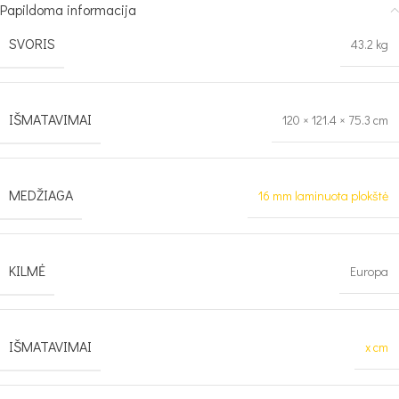
Papildoma informacija
SVORIS
43.2 kg
IŠMATAVIMAI
120 × 121.4 × 75.3 cm
MEDŽIAGA
16 mm laminuota plokštė
KILMĖ
Europa
IŠMATAVIMAI
x cm