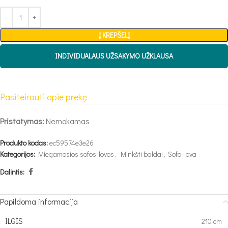
Į KREPŠELĮ
INDIVIDUALAUS UŽSAKYMO UŽKLAUSA
Pasiteirauti apie prekę
Pristatymas:
Nemokamas
Produkto kodas:
ec59574e3e26
Kategorijos:
Miegamosios sofos-lovos
,
Minkšti baldai
,
Sofa-lova
Dalintis:
Papildoma informacija
ILGIS
210 cm