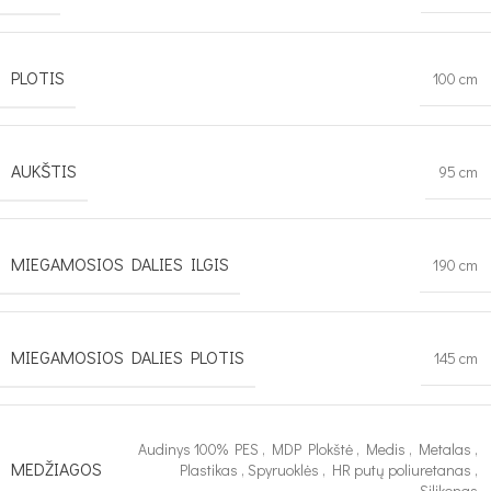
PLOTIS
100 cm
AUKŠTIS
95 cm
MIEGAMOSIOS DALIES ILGIS
190 cm
MIEGAMOSIOS DALIES PLOTIS
145 cm
Audinys 100% PES
,
MDP Plokštė
,
Medis
,
Metalas
,
MEDŽIAGOS
Plastikas
,
Spyruoklės
,
HR putų poliuretanas
,
Silikonas