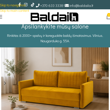
Skip to navigation
+370 633 33381
info@baldaila.lt
Skip to main content
0
Apsilankykite mūsų salone
Rinkitės iš 2000+ spalvų ir koreguokite baldų išmatavimus. Vilnius,
Naugarduko g. 55A.