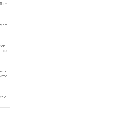
45 cm
5 cm
anas
,
konas
akymo
akymo
esiai