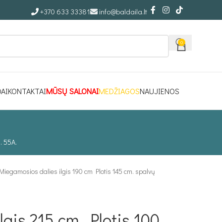
+370 633 33381
info@baldaila.lt
0
DAI
KONTAKTAI
MŪSŲ SALONAI
MEDŽIAGOS
NAUJIENOS
. 55A.
Miegamosios dalies ilgis 190 cm Plotis 145 cm. spalvų
gis 215 cm. Plotis 100