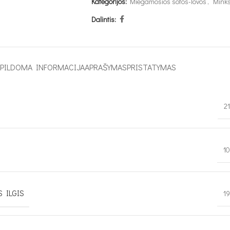
Kategorijos:
Miegamosios sofos-lovos
,
Minkš
Dalintis:
APILDOMA INFORMACIJA
APRAŠYMAS
PRISTATYMAS
2
1
 ILGIS
1