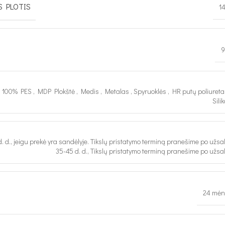
S PLOTIS
1
9
s 100% PES
,
MDP Plokštė
,
Medis
,
Metalas
,
Spyruoklės
,
HR putų poliuret
Sili
d. d., jeigu prekė yra sandėlyje. Tikslų pristatymo terminą pranešime po užs
35-45 d. d., Tikslų pristatymo terminą pranešime po užs
24 mėn