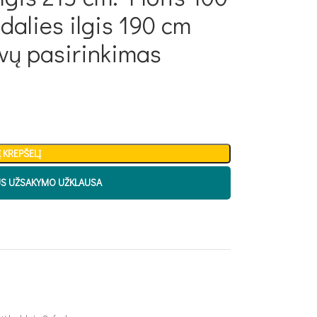
alies ilgis 190 cm
lvų pasirinkimas
Į KREPŠELĮ
US UŽSAKYMO UŽKLAUSA