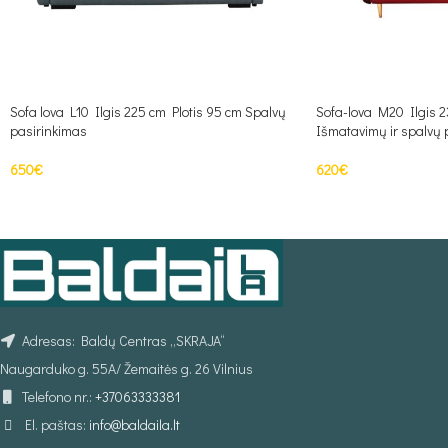
Sofa lova L10 Ilgis 225 cm Plotis 95 cm Spalvų
Sofa-lova M20 Ilgis 2
pasirinkimas
Išmatavimų ir spalvų 
650
€
620
€
Į KREPŠELĮ
Į KREPŠELĮ
Adresas: Baldų Centras „SKRAJA“
Naugarduko g. 55A/ Žemaitės g. 26 Vilnius
Telefono nr.:
+37063333381
El. paštas:
info@baldaila.lt