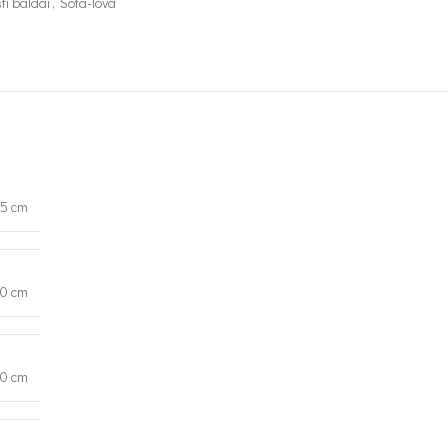
ti baldai
,
Sofa-lova
15 cm
00 cm
90 cm