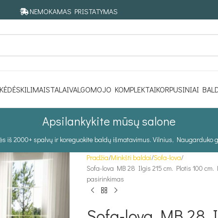
NEMOKAMAS PRISTATYMAS
KĖDĖS
KILIMAI
STALAI
VALGOMOJO KOMPLEKTAI
KORPUSINIAI BAL
Apsilankykite mūsų salone
tės iš 2000+ spalvų ir koreguokite baldų išmatavimus. Vilnius, Naugarduko g
Pradžia
Minkšti baldai
Sofa-lova
Sofa-lova MB 28 Ilgis 215 cm. Plotis 100 cm. 
pasirinkimas
Sofa-lova MB 28 Il