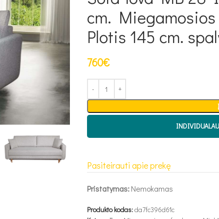
cm. Miegamosios d
Plotis 145 cm. spa
760
€
INDIVIDUALA
Pasiteirauti apie prekę
Pristatymas:
Nemokamas
Produkto kodas:
da7fc396d61c