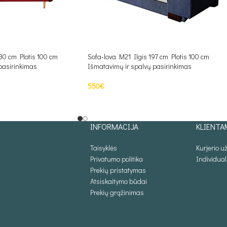
30 cm Plotis 100 cm
Sofa-lova M21 Ilgis 197 cm Plotis 100 cm
pasirinkimas
Išmatavimų ir spalvų pasirinkimas
550
€
PASIRINKTI SAVYBES
INFORMACIJA
KLIENTA
Taisyklės
Kurjerio 
Privatumo politika
Individua
Prekių pristatymas
Atsiskaitymo būdai
Prekių grąžinimas