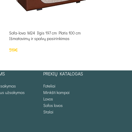
Sofa-lova M24 Ilgis 197 cm Plotis 100 cm
Sofa-lova M25 Ilgi
Išmatavimų ir spalvų pasirinkimas
Išmatavimų ir spal
519
€
550
€
Į KREPŠELĮ
PASIRINKTI SAV
MS
PREKIŲ KATALOGAS
užsakymas
Foteliai
lus užsakymas
Minkšti kampai
Lovos
Sofos lovos
Stalai