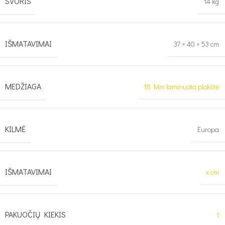
SVORIS
14 kg
IŠMATAVIMAI
37 × 40 × 53 cm
MEDŽIAGA
18 Mm laminuota plokštė
KILMĖ
Europa
IŠMATAVIMAI
x cm
PAKUOČIŲ KIEKIS
1