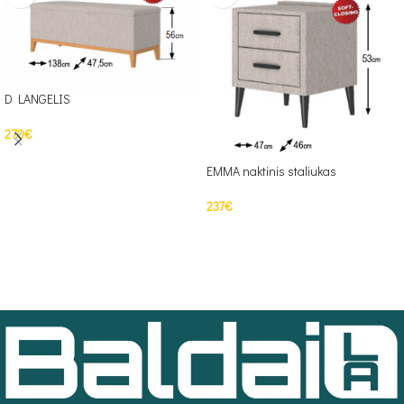
D LANGELIS
270
€
Į KREPŠELĮ
EMMA naktinis staliukas
237
€
Į KREPŠELĮ