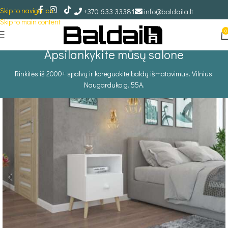
Skip to navigation
+370 633 33381
info@baldaila.lt
Skip to main content
0
Apsilankykite mūsų salone
Rinkitės iš 2000+ spalvų ir koreguokite baldų išmatavimus. Vilnius,
Naugarduko g. 55A.