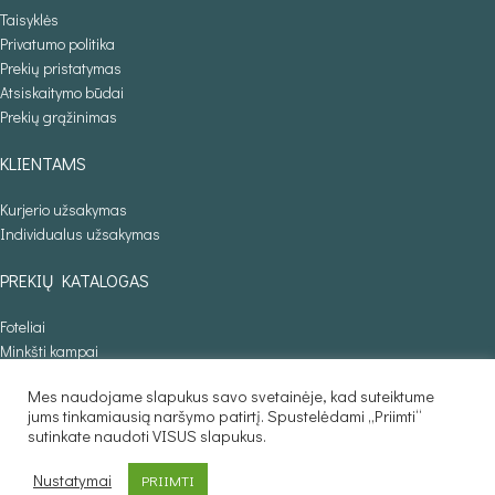
Taisyklės
Privatumo politika
Prekių pristatymas
Atsiskaitymo būdai
Prekių grąžinimas
KLIENTAMS
Kurjerio užsakymas
Individualus užsakymas
PREKIŲ KATALOGAS
Foteliai
Minkšti kampai
Lovos
Mes naudojame slapukus savo svetainėje, kad suteiktume
Sofos lovos
jums tinkamiausią naršymo patirtį. Spustelėdami „Priimti“
Stalai
sutinkate naudoti VISUS slapukus.
Baldaila.lt © 2025
Nustatymai
PRIIMTI