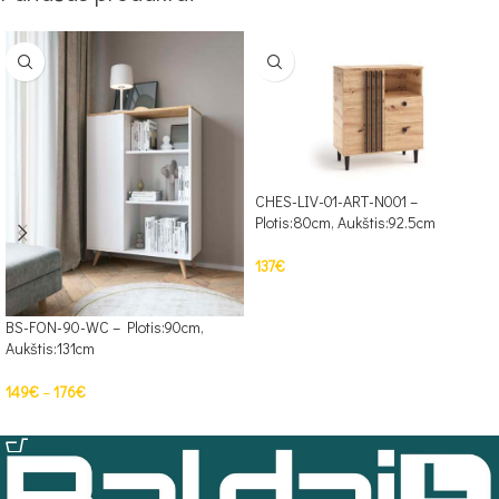
CHES-LIV-01-ART-N001 –
Plotis:80cm, Aukštis:92.5cm
137
€
Į KREPŠELĮ
BS-FON-90-WC – Plotis:90cm,
Aukštis:131cm
149
€
–
176
€
PASIRINKTI SAVYBES