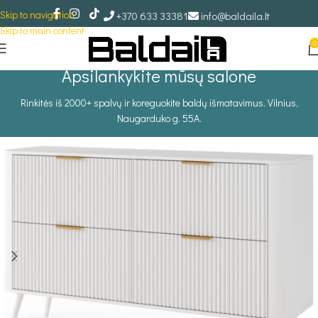
Skip to navigation
+370 633 33381
info@baldaila.lt
Skip to main content
0
Apsilankykite mūsų salone
Rinkitės iš 2000+ spalvų ir koreguokite baldų išmatavimus. Vilnius,
Naugarduko g. 55A.