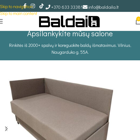
Skip to navigation
+370 633 33381
info@baldaila.lt
Skip to main content
0
Apsilankykite mūsų salone
Rinkitės iš 2000+ spalvų ir koreguokite baldų išmatavimus. Vilnius,
Naugarduko g. 55A.