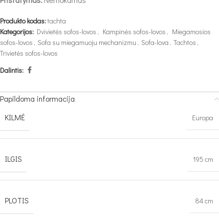
Produkto kodas:
tachta
Kategorijos:
Dvivietės sofos-lovos
,
Kampinės sofos-lovos
,
Miegamosios
sofos-lovos
,
Sofa su miegamuoju mechanizmu
,
Sofa-lova
,
Tachtos
,
Trivietės sofos-lovos
Dalintis:
Papildoma informacija
KILMĖ
Europa
ILGIS
195 cm
PLOTIS
84 cm