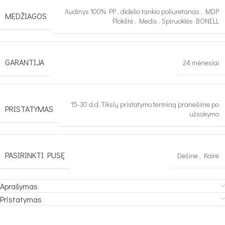
Audinys 100% PP
,
didelio tankio poliuretanas
,
MDP
MEDŽIAGOS
Plokštė
,
Medis
,
Spiruoklės BONELL
GARANTIJA
24 mėnesiai
15-30 d.d. Tikslų pristatymo terminą pranešime po
PRISTATYMAS
užsakymo
PASIRINKTI PUSĘ
Dešine
,
Kaire
Aprašymas
Pristatymas