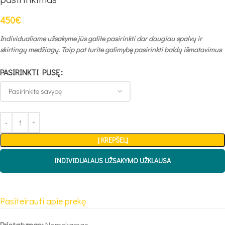
450
€
Individualiame užsakyme jūs galite pasirinkti dar daugiau spalvų ir
skirtingų medžiagų. Taip pat turite galimybę pasirinkti baldų išmatavimus
PASIRINKTI PUSĘ
Į KREPŠELĮ
INDIVIDUALAUS UŽSAKYMO UŽKLAUSA
Pasiteirauti apie prekę
Pristatymas:
Nemokamas