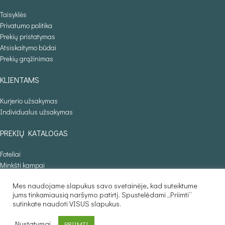
Taisyklės
Privatumo politika
Prekių pristatymas
Atsiskaitymo būdai
Prekių grąžinimas
KLIENTAMS
Kurjerio užsakymas
Individualus užsakymas
PREKIŲ KATALOGAS
Foteliai
Minkšti kampai
Lovos
Mes naudojame slapukus savo svetainėje, kad suteiktume
Sofos lovos
jums tinkamiausią naršymo patirtį. Spustelėdami „Priimti“
Stalai
sutinkate naudoti VISUS slapukus.
Baldaila.lt © 2025
Nustatymai
PRIIMTI