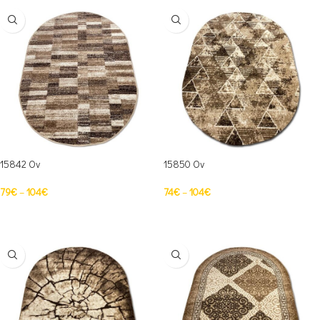
15842 Ov
15850 Ov
79
€
–
104
€
74
€
–
104
€
PASIRINKTI SAVYBES
PASIRINKTI SAVYBES