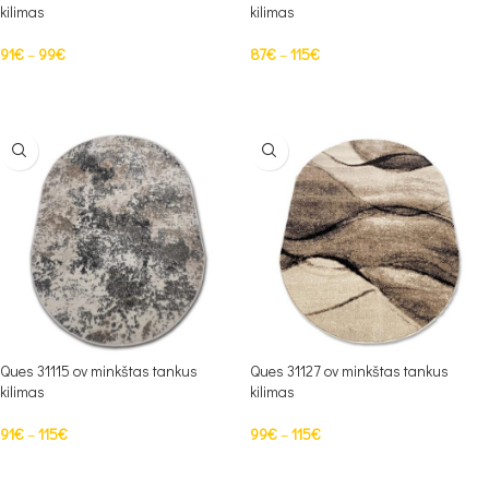
kilimas
kilimas
91
€
–
99
€
87
€
–
115
€
PASIRINKTI SAVYBES
PASIRINKTI SAVYBES
Ques 31115 ov minkštas tankus
Ques 31127 ov minkštas tankus
kilimas
kilimas
91
€
–
115
€
99
€
–
115
€
PASIRINKTI SAVYBES
PASIRINKTI SAVYBES