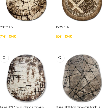
15851 Ov
15857 Ov
74
€
–
104
€
87
€
–
104
€
PASIRINKTI SAVYBES
PASIRINKTI SAVYBES
Ques 31101 ov minkštas tankus
Ques 31103 ov minkštas tankus