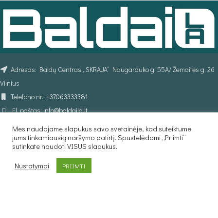
Adresas: Baldų Centras „SKRAJA“ Naugarduko g. 55A/ Žemaitės g. 26
Vilnius
Telefono nr.:
+37063333381
El. paštas:
info@baldaila.lt
Mes naudojame slapukus savo svetainėje, kad suteiktume
jums tinkamiausią naršymo patirtį. Spustelėdami „Priimti“
sutinkate naudoti VISUS slapukus.
Nustatymai
PRIIMTI