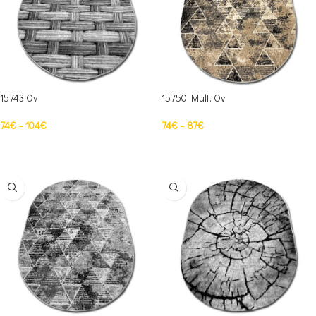
15743 Ov
15750 Mult. Ov
74
€
–
104
€
74
€
–
87
€
PASIRINKTI SAVYBES
PASIRINKTI SAVYBES