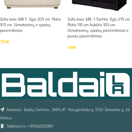
Sofa-lova MB 5 Ilgis 205 cm Plotis
Sofa-lova MB- 1 Tachta Ilgis 215 cm
105 cm Išmatavimų ir spalvų
Plotis 110 cm Aukštis 100 cm
pasirinkimas
Išmatavimų, spalvų pasirinkimas ir
pusės pasirinkimas
765
€
661
€
Į KREPŠELĮ
Į KREPŠELĮ
Adresas: Baldų Centras „SKRAJA“ Naugarduko g. 55A/ Žemaitės g. 26
Vilnius
Telefono nr.:
+37063333381