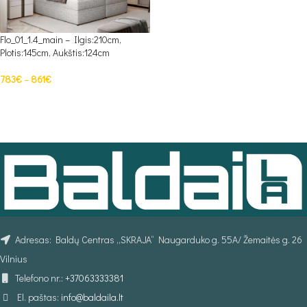
Flo_01_1.4_main – Ilgis:210cm,
Plotis:145cm, Aukštis:124cm
783
€
–
861
€
PASIRINKTI SAVYBES
Adresas: Baldų Centras „SKRAJA“ Naugarduko g. 55A/ Žemaitės g. 26
Vilnius
Telefono nr.:
+37063333381
El. paštas:
info@baldaila.lt