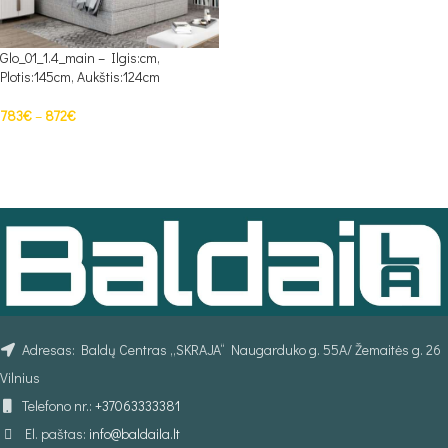
Glo_01_1.4_main – Ilgis:cm,
Plotis:145cm, Aukštis:124cm
783
€
–
872
€
PASIRINKTI SAVYBES
Adresas: Baldų Centras „SKRAJA“ Naugarduko g. 55A/ Žemaitės g. 26
Vilnius
Telefono nr.:
+37063333381
El. paštas:
info@baldaila.lt