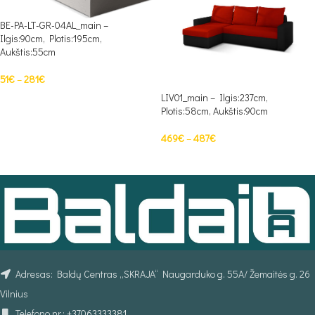
BE-PA-LT-GR-04AL_main –
Ilgis:90cm, Plotis:195cm,
Aukštis:55cm
51
€
–
281
€
LIV01_main – Ilgis:237cm,
PASIRINKTI SAVYBES
Plotis:58cm, Aukštis:90cm
469
€
–
487
€
PASIRINKTI SAVYBES
Adresas: Baldų Centras „SKRAJA“ Naugarduko g. 55A/ Žemaitės g. 26
Vilnius
Telefono nr.:
+37063333381