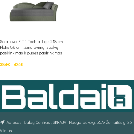
Sofa-lova ELT 1-Tachta Ilgis 218 cm
Plotis 88 cm Išmatavimų, spalvų
pasirinkimas ir pusės pasirinkimas
384
€
–
426
€
PASIRINKTI SAVYBES
Adresas: Baldų Centras „SKRAJA“ Naugarduko g. 55A/ Žemaitės g. 26
Vilnius