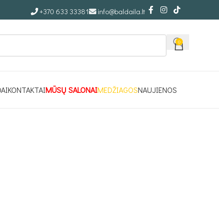
+370 633 33381
info@baldaila.lt
0
DAI
KONTAKTAI
MŪSŲ SALONAI
MEDŽIAGOS
NAUJIENOS