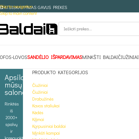
Skip to navigation
ATSISKAITYMAS GAVUS PREKES
Skip to main content
OFOS-LOVOS
SANDĖLIO IŠPARDAVIMAS
MINKŠTI BALDAI
ČIUŽINIAI
PRODUKTO KATEGORIJOS
Apsilankykite
mūsų
Čiužiniai
salone
Čiužiniai
Drabužinės
Rinkitės
Kavos staliukai
iš
Kėdės
2000+
Kilimai
spalvų
Korpusiniai baldai
ir
Minkšti kampai
koreguokite