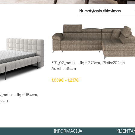
ERI_02_main – Ilgis:275cm, Plotis:202cm,
Aukštis:88cm
1,039
€
–
1,237
€
PASIRINKTI SAVYBES
_main – Ilgis:184cm,
106cm
INFORMACIJA
KLIENTA