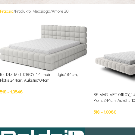
Pradžia
Produkto Medžiaga
Amore 20
BE-DIZ-MET-01ROY_1.4_main – Ilgis:184cm,
Plotis:244cm, Aukštis:104cm
51
€
–
1,054
€
BE-MAG-MET-01ROY_1.4
Plotis:244cm, Aukštis:
PASIRINKTI SAVYBES
51
€
–
1,008
€
PASIRINKTI SAVYBES