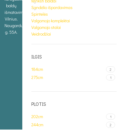
Minkšti baldai
baldų
Sandėlio išpardavimas
išmatavimus.
Spintelės
Vilnius,
Valgomojo komplektai
Naugarduko
Valgomojo stalai
g. 55A.
Veidrodžiai
ILGIS
184cm
2
275cm
1
PLOTIS
202cm
1
244cm
2