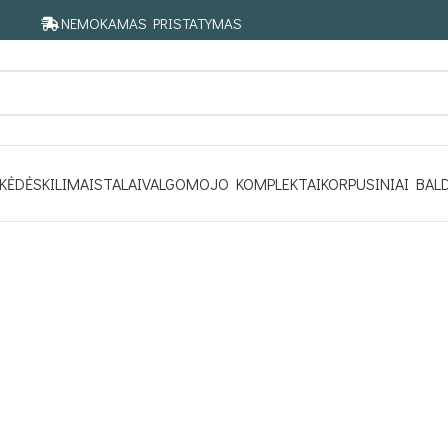
NEMOKAMAS PRISTATYMAS
KĖDĖS
KILIMAI
STALAI
VALGOMOJO KOMPLEKTAI
KORPUSINIAI BAL