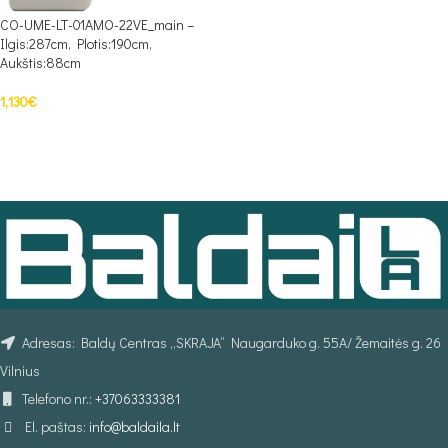
CO-UME-LT-01AMO-22VE_main –
Ilgis:287cm, Plotis:190cm,
Aukštis:88cm
1,130
€
PASIRINKTI SAVYBES
Adresas: Baldų Centras „SKRAJA“ Naugarduko g. 55A/ Žemaitės g. 26
Vilnius
Telefono nr.:
+37063333381
El. paštas:
info@baldaila.lt