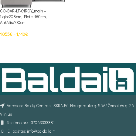
CO-BAR-LT-01ROY_main –
Ilgis:208cm, Plotis:160cm,
Aukštis:100cm
1,055
€
–
1,140
€
PASIRINKTI SAVYBES
Adresas: Baldų Centras „SKRAJA“ Naugarduko g. 55A/ Žemaitės g. 26
Vilnius
Telefono nr.:
+37063333381
El. paštas:
info@baldaila.lt