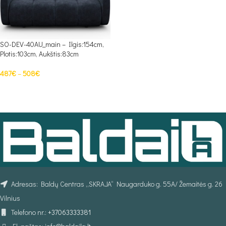
SO-DEV-40AU_main – Ilgis:154cm,
Plotis:103cm, Aukštis:83cm
487
€
–
508
€
PASIRINKTI SAVYBES
Adresas: Baldų Centras „SKRAJA“ Naugarduko g. 55A/ Žemaitės g. 26
Vilnius
Telefono nr.:
+37063333381