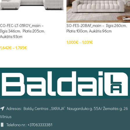
CO-FEC-LT-01ROY_main –
SO-FES-20BAF_main – Ilgis:260cm,
Ilgis:346cm, Plotis:205cm,
Plotis:100cm, Aukštis:96cm
Aukštis:93cm
1,000
€
–
1,031
€
1,642
€
–
1,795
€
PASIRINKTI SAVYBES
PASIRINKTI SAVYBES
Adresas: Baldų Centras „SKRAJA“ Naugarduko g. 55A/ Žemaitės g. 26
Vilnius
Telefono nr.:
+37063333381