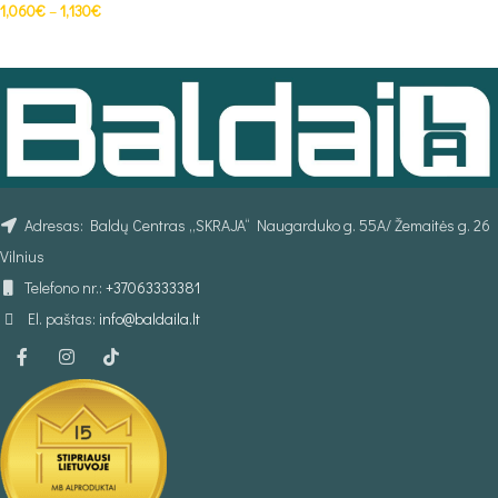
1,060
€
–
1,130
€
PASIRINKTI SAVYBES
Adresas: Baldų Centras „SKRAJA“ Naugarduko g. 55A/ Žemaitės g. 26
Vilnius
Telefono nr.:
+37063333381
El. paštas:
info@baldaila.lt