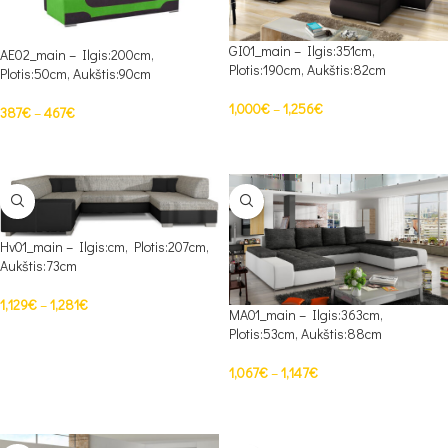
GI01_main – Ilgis:351cm,
AE02_main – Ilgis:200cm,
Plotis:190cm, Aukštis:82cm
Plotis:50cm, Aukštis:90cm
1,000
€
–
1,256
€
387
€
–
467
€
PASIRINKTI SAVYBES
PASIRINKTI SAVYBES
Hv01_main – Ilgis:cm, Plotis:207cm,
Aukštis:73cm
1,129
€
–
1,281
€
MA01_main – Ilgis:363cm,
Plotis:53cm, Aukštis:88cm
PASIRINKTI SAVYBES
1,067
€
–
1,147
€
PASIRINKTI SAVYBES