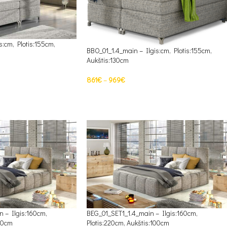
s:cm, Plotis:155cm,
BBO_01_1.4_main – Ilgis:cm, Plotis:155cm,
Aukštis:130cm
861
€
–
969
€
PASIRINKTI SAVYBES
 – Ilgis:160cm,
BEG_01_SET1_1.4_main – Ilgis:160cm,
100cm
Plotis:220cm, Aukštis:100cm