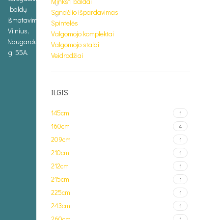
Minkšti baldai
baldų
Sandėlio išpardavimas
išmatavimus.
Spintelės
Vilnius,
Valgomojo komplektai
Naugarduko
Valgomojo stalai
g. 55A.
Veidrodžiai
ILGIS
145cm
1
160cm
4
209cm
1
210cm
1
212cm
1
215cm
1
225cm
1
243cm
1
260cm
1