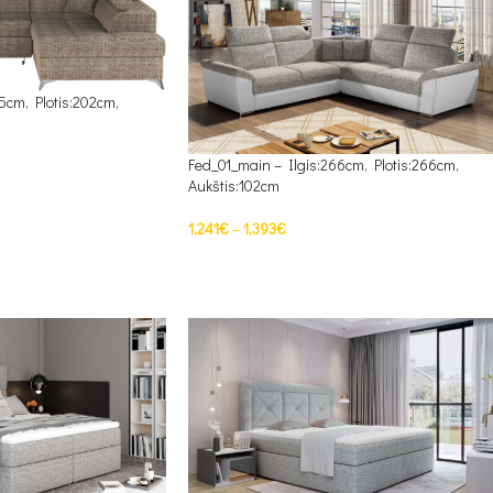
5cm, Plotis:202cm,
Fed_01_main – Ilgis:266cm, Plotis:266cm,
Aukštis:102cm
1,241
€
–
1,393
€
PASIRINKTI SAVYBES