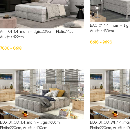
BAO_01_1.4_main – Ilgi
Aukštis:130cm
Amr_01_1.4_main – Ilgis:209cm, Plotis:145cm,
Aukštis:122cm
861
€
–
969
€
783
€
–
861
€
PASIRINKTI SAVYBES
PASIRINKTI SAVYBES
BEG_01_CO_1.4_main – Ilgis:160cm,
BEG_01_CO_WF_1.4_main
Plotis:220cm, Aukštis:100cm
Plotis:220cm, Aukštis: