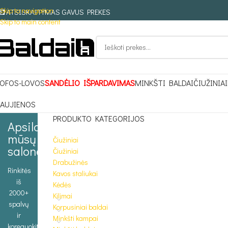
Skip to navigation
ATSISKAITYMAS GAVUS PREKES
Skip to main content
OFOS-LOVOS
SANDĖLIO IŠPARDAVIMAS
MINKŠTI BALDAI
ČIUŽINIAI
AUJIENOS
PRODUKTO KATEGORIJOS
Apsilankykite
mūsų
Čiužiniai
salone
Čiužiniai
Drabužinės
Rinkitės
Kavos staliukai
iš
Kėdės
2000+
Kilimai
spalvų
Korpusiniai baldai
ir
Minkšti kampai
koreguokite