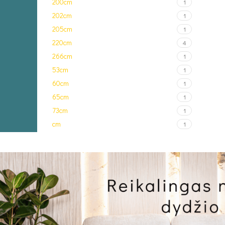
200cm
1
202cm
1
205cm
1
220cm
4
266cm
1
53cm
1
60cm
1
65cm
1
73cm
1
cm
1