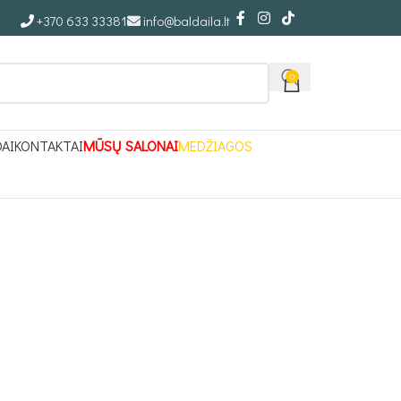
+370 633 33381
info@baldaila.lt
0
DAI
KONTAKTAI
MŪSŲ SALONAI
MEDŽIAGOS