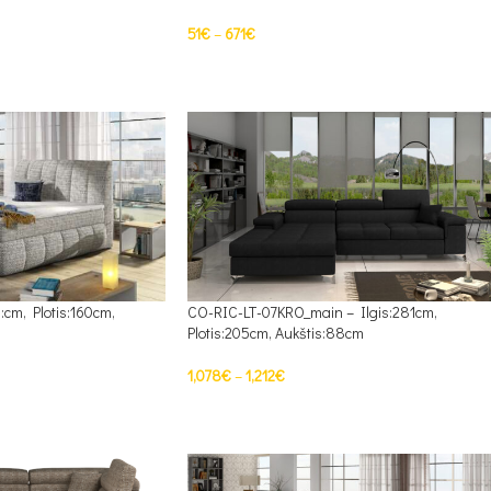
51
€
–
671
€
PASIRINKTI SAVYBES
:cm, Plotis:160cm,
CO-RIC-LT-07KRO_main – Ilgis:281cm,
Plotis:205cm, Aukštis:88cm
1,078
€
–
1,212
€
PASIRINKTI SAVYBES