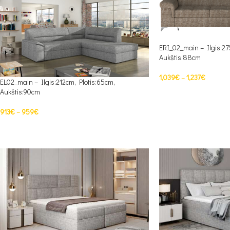
ERI_02_main – Ilgis:27
Aukštis:88cm
1,039
€
–
1,237
€
EL02_main – Ilgis:212cm, Plotis:65cm,
Aukštis:90cm
PASIRINKTI SAVYBES
913
€
–
959
€
PASIRINKTI SAVYBES