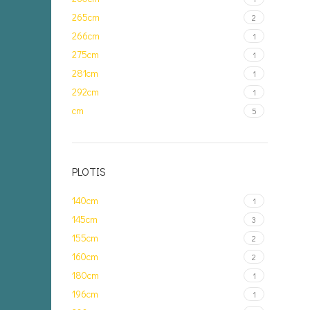
265cm
2
266cm
1
275cm
1
281cm
1
292cm
1
cm
5
PLOTIS
140cm
1
145cm
3
155cm
2
160cm
2
180cm
1
196cm
1