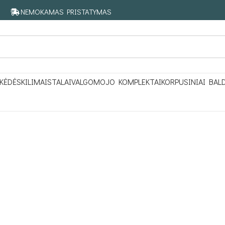
NEMOKAMAS PRISTATYMAS
KĖDĖS
KILIMAI
STALAI
VALGOMOJO KOMPLEKTAI
KORPUSINIAI BAL