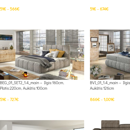
51
€
–
566
€
51
€
–
674
€
PASIRINKTI SAVYBES
PASIRINKTI SAVYBES
BEG_01_SET2_1.4_main – Ilgis:160cm,
BVI_01_1.4_main – Ilgis
Plotis:220cm, Aukštis:100cm
Aukštis:126cm
51
€
–
727
€
866
€
–
1,001
€
PASIRINKTI SAVYBES
PASIRINKTI SAVYBES